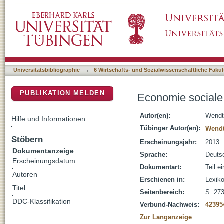
Economie sociale
DSpace Repositorium (Manakin basiert)
Universitätsbibliographie
→
6 Wirtschafts- und Sozialwissenschaftliche Fakul
PUBLIKATION MELDEN
Economie sociale
Autor(en):
Wendt
Hilfe und Informationen
Tübinger Autor(en):
Wendt
Stöbern
Erscheinungsjahr:
2013
Dokumentanzeige
Sprache:
Deuts
Erscheinungsdatum
Dokumentart:
Teil e
Autoren
Erschienen in:
Lexiko
Titel
Seitenbereich:
S. 27
DDC-Klassifikation
Verbund-Nachweis:
42395
Zur Langanzeige