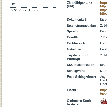
Zitierfähiger Link
http
Titel
(URI):
http
http
DDC-Klassifikation
http
Dokumentart:
Disse
Erscheinungsdatum:
2014
Sprache:
Deut
Fakultät:
7 Ma
Fachbereich:
Math
Gutachter:
Huisk
Tag der mündl.
2014
Prüfung:
DDC-Klassifikation:
510 
Schlagworte:
Math
Freie Schlagwörter:
Asym
Fläc
Fläc
Lizenz:
http
tueb
Gedruckte Kopie
bestellen: