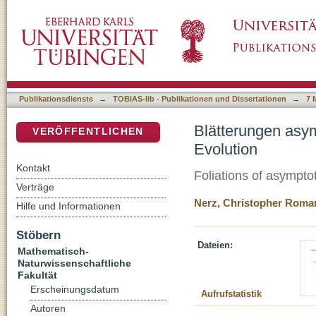
Blätterungen asymptotisch flacher Mannigfalt
DSpace Repositorium (Manakin basiert)
Publikationsdienste
→
TOBIAS-lib - Publikationen und Dissertationen
→
7 
Blätterungen asym
VERÖFFENTLICHEN
Evolution
Kontakt
Foliations of asymptot
Verträge
Nerz, Christopher Roma
Hilfe und Informationen
Stöbern
Dateien:
Mathematisch-
Naturwissenschaftliche
Fakultät
Erscheinungsdatum
Aufrufstatistik
Autoren