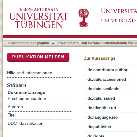
WAAC-Bewertung und Default Risk
DSpace Repositorium (Manakin basiert)
Universitätsbibliographie
→
6 Wirtschafts- und Sozialwissenschaftliche Fakul
PUBLIKATION MELDEN
Zur Kurzanzeige
dc.contributor.author
Hilfe und Informationen
dc.date.accessioned
Stöbern
dc.date.available
Dokumentanzeige
dc.date.issued
Erscheinungsdatum
Autoren
dc.identifier.uri
Titel
dc.language.iso
DDC-Klassifikation
dc.publisher
dc.rights