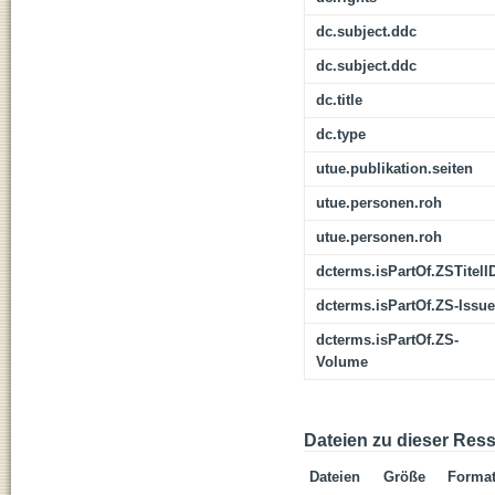
dc.subject.ddc
dc.subject.ddc
dc.title
dc.type
utue.publikation.seiten
utue.personen.roh
utue.personen.roh
dcterms.isPartOf.ZSTitelI
dcterms.isPartOf.ZS-Issue
dcterms.isPartOf.ZS-
Volume
Dateien zu dieser Res
Dateien
Größe
Forma