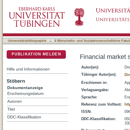
Financial market spillovers around the globe
DSpace Repositorium (Manakin basiert)
Universitätsbibliographie
→
6 Wirtschafts- und Sozialwissenschaftliche Fakul
PUBLIKATION MELDEN
Financial market 
Autor(en):
Dim
Hilfe und Informationen
Tübinger Autor(en):
Di
Stöbern
Erschienen in:
App
Dokumentanzeige
Verlagsangabe:
Abi
Erscheinungsdatum
Sprache:
Eng
Autoren
Referenz zum Volltext:
htt
Titel
ISSN:
09
DDC-Klassifikation
DDC-Klassifikation:
050
330