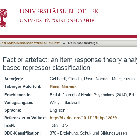
response theory analysis of median split based r
asiert)
 und Sozialwissenschaftliche Fakultät
→
Dokumentanzeige
Fact or artefact: an item response theory anal
based repressor classification
Autor(en):
Gebhardt, Claudia
;
Rose, Norman
;
Mitte, Kristin
Tübinger Autor(en):
Rose, Norman
Erschienen in:
British Journal of Health Psychology (2014), Bd. 
Verlagsangabe:
Wiley - Blackwell
Sprache:
Englisch
Referenz zum Volltext:
http://dx.doi.org/10.1111/bjhp.12029
ISSN:
1359-107X
DDC-Klassifikation:
370 - Erziehung, Schul- und Bildungswesen