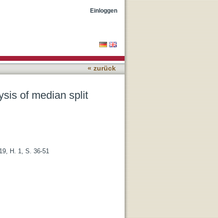
epressor classification
Einloggen
« zurück
ysis of median split
19, H. 1, S. 36-51