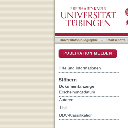
Fact or artefact: an item 
DSpace Repositorium (Manakin b
Universitätsbibliographie
→
6 Wirtschafts-
PUBLIKATION MELDEN
Hilfe und Informationen
Stöbern
Dokumentanzeige
Erscheinungsdatum
Autoren
Titel
DDC-Klassifikation