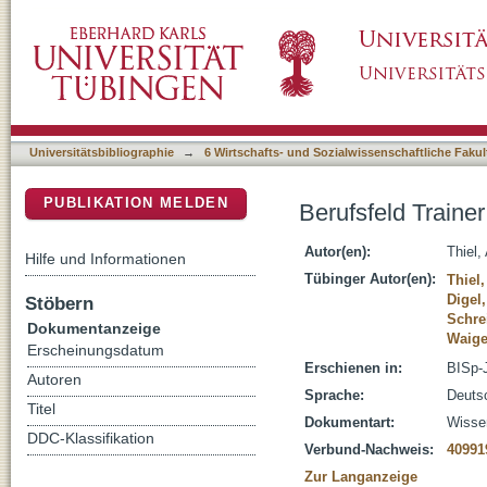
Berufsfeld Trainer
DSpace Repositorium (Manakin basiert)
Universitätsbibliographie
→
6 Wirtschafts- und Sozialwissenschaftliche Fakul
PUBLIKATION MELDEN
Berufsfeld Trainer
Autor(en):
Thiel,
Hilfe und Informationen
Tübinger Autor(en):
Thiel
Digel
Stöbern
Schre
Dokumentanzeige
Waige
Erscheinungsdatum
Erschienen in:
BISp-J
Autoren
Sprache:
Deuts
Titel
Dokumentart:
Wissen
DDC-Klassifikation
Verbund-Nachweis:
40991
Zur Langanzeige