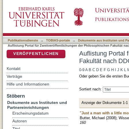
Auflistung Portal für Zweitveröffentlichunge
DSpace Repositorium (Manakin basiert)
Klassifikation "741.5"
Publikationsdienste
→
TOBIAS-portale
→
Dokumente aus Instituten und Pa
Auflistung Portal für Zweitveröffentlichungen der Philosophischen Fakultät na
Auflistung Portal
VERÖFFENTLICHEN
Fakultät nach DDC
Kontakt
0-9
A
B
C
D
E
F
G
H
I
J
K
L
Verträge
Oder geben Sie die ersten Bu
Hilfe und Informationen
Sortiert nach:
Stöbern
Dokumente aus Instituten und
Anzeige der Dokumente 1-1
Partnereinrichtungen
"Just a man with a little m
Erscheinungsdatum
Butter, Michael
(
2008
)
;
Wissen
Autoren
160
Titel