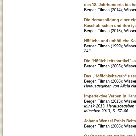
des 18. Jahrhunderts bis he
Berger, Tilman
(
2014
)
;
Wissen
Die Herausbildung einer ei
Kaschubischen und ihre typ
Berger, Tilman
(
2015
)
;
Wissen
Höfliche und unhöfliche Ko
Berger, Tilman
(
1999
)
;
Wissen
242
Die "Höflichkeitspartikel"
Berger, Tilman
(
2003
)
;
Wissen
Das „Höflichkeitsverb“ из
Berger, Tilman
(
2008
)
;
Wissen
Herausgegeben von Alicja Nag
Imperfektive Verben in Ha
Berger, Tilman
(
2013
)
;
Wissen
Minsk 2013. Herausgegeben v
München 2013, S. 57–66.
Johann Wenzel Pohls Beitr
Berger, Tilman
(
2008
)
;
Wissen