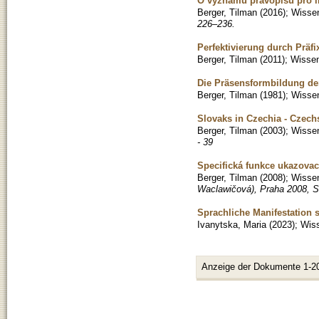
O významu pravopisu pro li
Berger, Tilman
(
2016
)
;
Wissen
226–236.
Perfektivierung durch Präf
Berger, Tilman
(
2011
)
;
Wissen
Die Präsensformbildung de
Berger, Tilman
(
1981
)
;
Wissen
Slovaks in Czechia - Czech
Berger, Tilman
(
2003
)
;
Wissen
- 39
Specifická funkce ukazovac
Berger, Tilman
(
2008
)
;
Wissen
Waclawičová), Praha 2008, S.
Sprachliche Manifestation s
Ivanytska, Maria
(
2023
)
;
Wiss
Anzeige der Dokumente 1-2