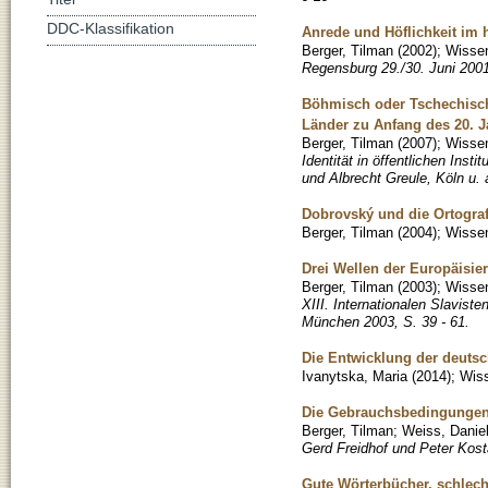
DDC-Klassifikation
Anrede und Höflichkeit im
Berger, Tilman
(
2002
)
;
Wissen
Regensburg 29./30. Juni 200
Böhmisch oder Tschechisch
Länder zu Anfang des 20. 
Berger, Tilman
(
2007
)
;
Wissen
Identität in öffentlichen In
und Albrecht Greule, Köln u. 
Dobrovský und die Ortograf
Berger, Tilman
(
2004
)
;
Wissen
Drei Wellen der Europäisie
Berger, Tilman
(
2003
)
;
Wissen
XIII. Internationalen Slavis
München 2003, S. 39 - 61.
Die Entwicklung der deutsc
Ivanytska, Maria
(
2014
)
;
Wiss
Die Gebrauchsbedingungen 
Berger, Tilman
;
Weiss, Danie
Gerd Freidhof und Peter Kost
Gute Wörterbücher, schlec