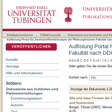
Auflistung Portal für Zweitveröffentlichunge
DSpace Repositorium (Manakin basiert)
Klassifikation "491.8"
Publikationsdienste
→
TOBIAS-portale
→
Dokumente aus Instituten und Pa
Auflistung Portal für Zweitveröffentlichungen der Philosophischen Fakultät na
Auflistung Portal
VERÖFFENTLICHEN
Fakultät nach DDC
Kontakt
0-9
A
B
C
D
E
F
G
H
I
J
K
L
Verträge
Oder geben Sie die ersten Bu
Hilfe und Informationen
Sortiert nach:
Stöbern
Dokumente aus Instituten und
Anzeige der Dokumente 1-2
Partnereinrichtungen
Alte und neue Formen der H
Erscheinungsdatum
und Kommisiva
Autoren
Berger, Tilman
(
1997
)
;
Wissen
9-29
Titel