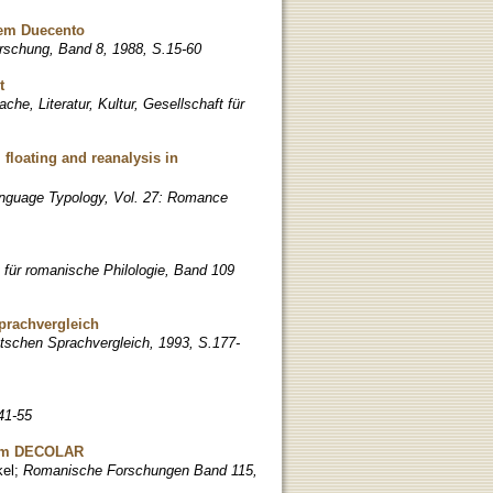
dem Duecento
rschung, Band 8, 1988, S.15-60
t
he, Literatur, Kultur, Gesellschaft für
 floating and reanalysis in
anguage Typology, Vol. 27: Romance
t für romanische Philologie, Band 109
prachvergleich
schen Sprachvergleich, 1993, S.177-
41-55
e im DECOLAR
kel
;
Romanische Forschungen Band 115,