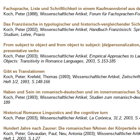
Fachsprache, Liste und Schriftlichkeit in einem Kaufmannsbrief aus 
Koch, Peter
(
1988
)
;
Wissenschaftlicher Artikel
;
Forum für Fachsprachen-Fo
Das Französische in typologischer und historisch-vergleichender Sich
Koch, Peter
(
2002
)
;
Wissenschaftlicher Artikel
;
Handbuch Französisch: Sprac
Studium, Lehre, Praxis
From subject to object and from object to subject: (de)personalization,
presentative verbs
Koch, Peter
(
2003
)
;
Wissenschaftlicher Artikel
;
Empirical Approaches to L
Objects: Transitivity in Romance Languages, 2003, S.153-185
Gibt es Translationen
Koch, Peter
;
Krefeld, Thomas
(
1993
)
;
Wissenschaftlicher Artikel
;
Zeitschrif
Heft 1/2, 1993, S.148-166
Haben und Sein im romanisch-deutschen und im innerromanischen S
Koch, Peter
(
1993
)
;
Wissenschaftlicher Artikel
;
Studien zum romanisch-deut
189
Historical Romance Linguistics and the cognitive turn
Koch, Peter
(
2003
)
;
Wissenschaftlicher Artikel
;
La Corònica, 31.2, 2003, S.
Hundert Jahre nach Zauner: Die romanischen NAmen der Körperteil
Koch, Peter
;
Gévaudan, Paul
;
Neu, Antonia
(
2003
)
;
Wissenschaftlicher Arti
Heft 1, 2003, S.1-27