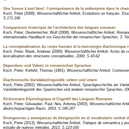
Une 'bonne à tout faire': l'omniprésence de la métonymie dans le cha
Koch, Peter
(
2008
)
;
Wissenschaftlicher Artikel
;
Evolutions en français: Etu
S.171-196
Comparaison historique de l'architecture des langues romanes
Koch, Peter
;
Oesterreicher, Wulf
(
2008
)
;
Wissenschaftlicher Artikel
;
Romani
internationales Handbuch zur Geschichte der romanischen Sprachen, 3. Te
La conceptualisation du corps humain et la lexicologie diachronique
Koch, Peter
;
Blank, Andreas
(
2000
)
;
Wissenschaftlicher Artikel
;
Actes du c
lexicalisation des structures conceptuelles, 2000, S.43-62
Dependenz und Valenz in romanischen Sprachen
Koch, Peter
;
Krefeld, Thomas
(
1991
)
;
Wissenschaftlicher Artikel
;
Connexio
Diachronische Varietätenlinguistik: extern und intern
Koch, Peter
(
2002
)
;
Wissenschaftlicher Artikel
;
Sprachgeschichte als Variet
Varietätenlinguistik des Spanischen und anderer romanischer Sprachen, 20
Dictionnaire Etymologique et Cognitif des Langues Romanes
Koch, Peter
;
Gévaudan, Paul
;
Neu, Antonia
(
2003
)
;
Wissenschaftlicher Arti
deutschsprachigen Raum, 2003, S.195-207
Divergencias y semejanzas de designación en el vocabulario central 
Koch, Peter
(
2013
)
;
Wissenschaftlicher Artikel
;
Trabajos de sémantica y pra
estudio de nuevos métodos, 2013, S.123-165