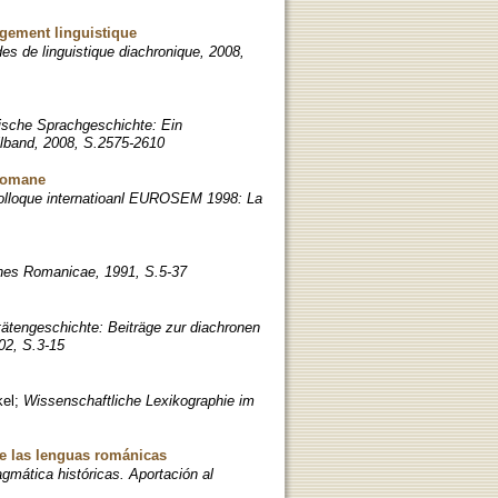
ngement linguistique
des de linguistique diachronique, 2008,
sche Sprachgeschichte: Ein
ilband, 2008, S.2575-2610
 romane
olloque internatioanl EUROSEM 1998: La
nes Romanicae, 1991, S.5-37
ätengeschichte: Beiträge zur diachronen
02, S.3-15
kel
;
Wissenschaftliche Lexikographie im
de las lenguas románicas
gmática históricas. Aportación al