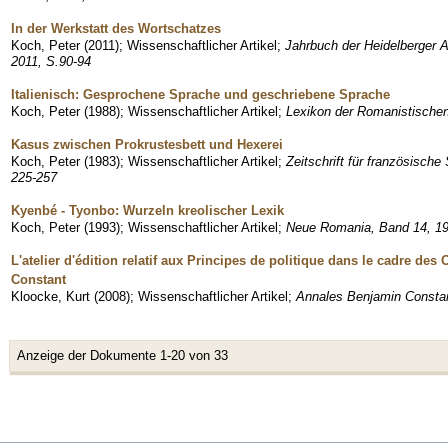
In der Werkstatt des Wortschatzes
Koch, Peter
(
2011
)
;
Wissenschaftlicher Artikel
;
Jahrbuch der Heidelberger 
2011, S.90-94
Italienisch: Gesprochene Sprache und geschriebene Sprache
Koch, Peter
(
1988
)
;
Wissenschaftlicher Artikel
;
Lexikon der Romanistischen
Kasus zwischen Prokrustesbett und Hexerei
Koch, Peter
(
1983
)
;
Wissenschaftlicher Artikel
;
Zeitschrift für französische
225-257
Kyenbé - Tyonbo: Wurzeln kreolischer Lexik
Koch, Peter
(
1993
)
;
Wissenschaftlicher Artikel
;
Neue Romania, Band 14, 19
L'atelier d'édition relatif aux Principes de politique dans le cadre d
Constant
Kloocke, Kurt
(
2008
)
;
Wissenschaftlicher Artikel
;
Annales Benjamin Constant
Anzeige der Dokumente 1-20 von 33