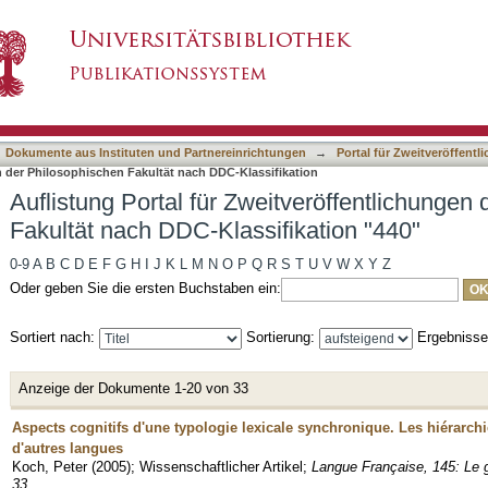
itveröffentlichungen der Philosophischen Fakul
asiert)
Dokumente aus Instituten und Partnereinrichtungen
→
Portal für Zweitveröffent
n der Philosophischen Fakultät nach DDC-Klassifikation
Auflistung Portal für Zweitveröffentlichungen
Fakultät nach DDC-Klassifikation "440"
0-9
A
B
C
D
E
F
G
H
I
J
K
L
M
N
O
P
Q
R
S
T
U
V
W
X
Y
Z
Oder geben Sie die ersten Buchstaben ein:
Sortiert nach:
Sortierung:
Ergebniss
Anzeige der Dokumente 1-20 von 33
Aspects cognitifs d'une typologie lexicale synchronique. Les hiérarchi
d'autres langues
Koch, Peter
(
2005
)
;
Wissenschaftlicher Artikel
;
Langue Française, 145: Le g
33