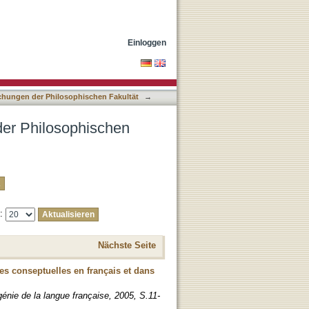
tät nach DDC-
Einloggen
lichungen der Philosophischen Fakultät
→
 der Philosophischen
e:
Nächste Seite
es conseptuelles en français et dans
énie de la langue française, 2005, S.11-