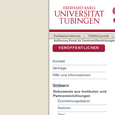
Auflistung Portal für Zwe
DSpace Repositorium (Manakin b
Klassifikation "440"
Publikationsdienste
→
TOBIAS-portale
→
Auflistung Portal für Zweitveröffentlichunge
VERÖFFENTLICHEN
Kontakt
Verträge
Hilfe und Informationen
Stöbern
Dokumente aus Instituten und
Partnereinrichtungen
Erscheinungsdatum
Autoren
Titel