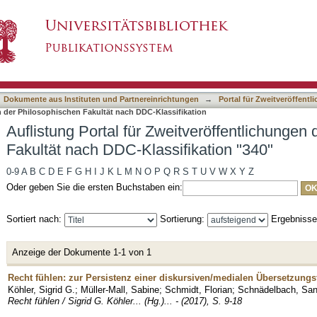
itveröffentlichungen der Philosophischen Fakul
asiert)
Dokumente aus Instituten und Partnereinrichtungen
→
Portal für Zweitveröffent
n der Philosophischen Fakultät nach DDC-Klassifikation
Auflistung Portal für Zweitveröffentlichungen
Fakultät nach DDC-Klassifikation "340"
0-9
A
B
C
D
E
F
G
H
I
J
K
L
M
N
O
P
Q
R
S
T
U
V
W
X
Y
Z
Oder geben Sie die ersten Buchstaben ein:
Sortiert nach:
Sortierung:
Ergebniss
Anzeige der Dokumente 1-1 von 1
Recht fühlen: zur Persistenz einer diskursiven/medialen Übersetzungs
Köhler, Sigrid G.
;
Müller-Mall, Sabine
;
Schmidt, Florian
;
Schnädelbach, San
Recht fühlen / Sigrid G. Köhler... (Hg.)... - (2017), S. 9-18