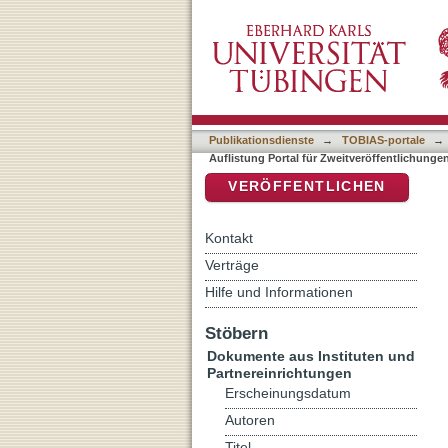
Auflistung Portal für Zwe
DSpace Repositorium (Manakin b
Klassifikation "340"
Publikationsdienste
→
TOBIAS-portale
→
Auflistung Portal für Zweitveröffentlichunge
VERÖFFENTLICHEN
Kontakt
Verträge
Hilfe und Informationen
Stöbern
Dokumente aus Instituten und
Partnereinrichtungen
Erscheinungsdatum
Autoren
Titel