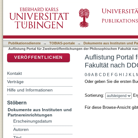
Auflistung Portal für Zweitveröffentlichunge
DSpace Repositorium (Manakin basiert)
Klassifikation
Publikationsdienste
→
TOBIAS-portale
→
Dokumente aus Instituten und Pa
Auflistung Portal für Zweitveröffentlichungen der Philosophischen Fakultät na
Auflistung Portal
VERÖFFENTLICHEN
Fakultät nach DDC
Kontakt
0-9
A
B
C
D
E
F
G
H
I
J
K
L
Verträge
Oder geben Sie die ersten Bu
Hilfe und Informationen
Sortierung:
Er
Stöbern
Für diese Browse-Ansicht gib
Dokumente aus Instituten und
Partnereinrichtungen
Erscheinungsdatum
Autoren
Titel