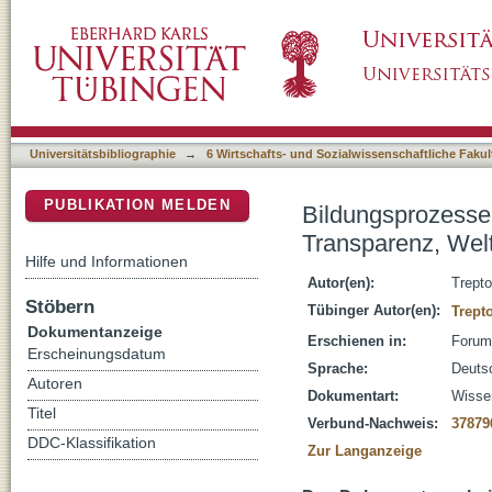
Bildungsprozesse im Feld der Heimerziehung 
DSpace Repositorium (Manakin basiert)
Universitätsbibliographie
→
6 Wirtschafts- und Sozialwissenschaftliche Fakul
PUBLIKATION MELDEN
Bildungsprozesse 
Transparenz, Wel
Hilfe und Informationen
Autor(en):
Trepto
Stöbern
Tübinger Autor(en):
Trept
Dokumentanzeige
Erschienen in:
Forum 
Erscheinungsdatum
Sprache:
Deuts
Autoren
Dokumentart:
Wissen
Titel
Verbund-Nachweis:
37879
DDC-Klassifikation
Zur Langanzeige