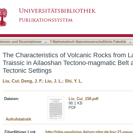
lcanic Rocks from Late Permian to Early Traiss
asiert)
tions for Tectonic Settings
ationen und Dissertationen
→
7 Mathematisch-Naturwissenschaftliche Fakultät
→
The Characteristics of Volcanic Rocks from L
Traissic in Ailaoshan Tectono-magmatic Belt a
Tectonic Settings
Liu, Cui
;
Deng, J. F.
;
Liu, J. L.
;
Shi, Y. L.
Dateien:
Liu_Cui_158.pdf
98.1 KB
PDF
Aufrufstatistik
Zitierfähiger Link
http://nbn-resolving.de/urn:nbn:de:bsz:21-opus