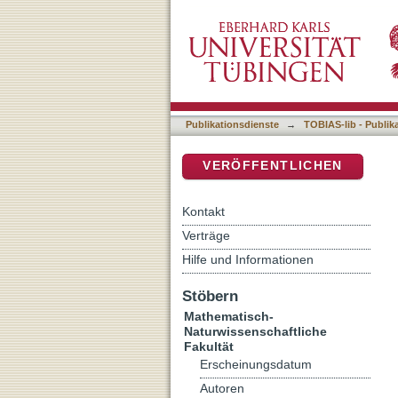
The Characteristics of Vo
DSpace Repositorium (Manakin b
magmatic Belt and Implica
Publikationsdienste
→
TOBIAS-lib - Publik
VERÖFFENTLICHEN
Kontakt
Verträge
Hilfe und Informationen
Stöbern
Mathematisch-
Naturwissenschaftliche
Fakultät
Erscheinungsdatum
Autoren