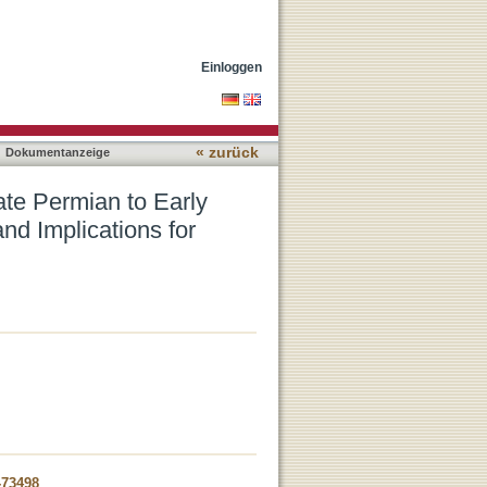
ic in Ailaoshan Tectono-
Einloggen
« zurück
Dokumentanzeige
ate Permian to Early
nd Implications for
-73498