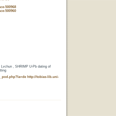
ace-500968
ace-500960
d Lvchun , SHRIMP U-Pb dating of
tting
ne_pod.php?la=de
http://tobias-lib.uni-