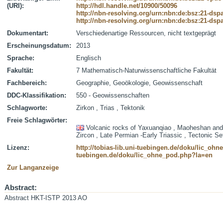
(URI):
http://hdl.handle.net/10900/50096
http://nbn-resolving.org/urn:nbn:de:bsz:21-dsp
http://nbn-resolving.org/urn:nbn:de:bsz:21-dsp
Dokumentart:
Verschiedenartige Ressourcen, nicht textgeprägt
Erscheinungsdatum:
2013
Sprache:
Englisch
Fakultät:
7 Mathematisch-Naturwissenschaftliche Fakultät
Fachbereich:
Geographie, Geoökologie, Geowissenschaft
DDC-Klassifikation:
550 - Geowissenschaften
Schlagworte:
Zirkon , Trias , Tektonik
Freie Schlagwörter:
Volcanic rocks of Yaxuanqiao , Maoheshan an
Zircon , Late Permian -Early Triassic , Tectonic Se
Lizenz:
http://tobias-lib.uni-tuebingen.de/doku/lic_oh
tuebingen.de/doku/lic_ohne_pod.php?la=en
Zur Langanzeige
Abstract:
Abstract HKT-ISTP 2013 AO