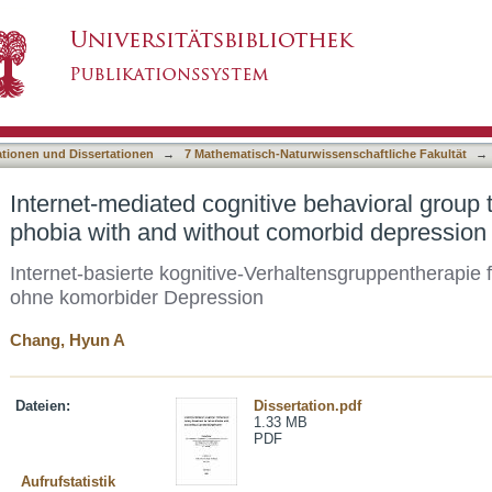
e behavioral group treatment for social phobia
asiert)
ationen und Dissertationen
→
7 Mathematisch-Naturwissenschaftliche Fakultät
→
Internet-mediated cognitive behavioral group t
phobia with and without comorbid depression
Internet-basierte kognitive-Verhaltensgruppentherapie 
ohne komorbider Depression
Chang, Hyun A
Dateien:
Dissertation.pdf
1.33 MB
PDF
Aufrufstatistik