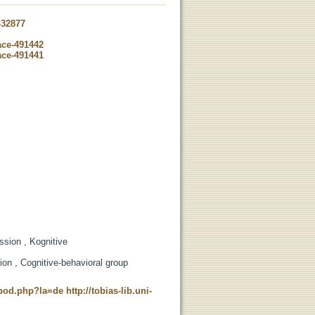
-32877
ace-491442
ace-491441
ssion , Kognitive
ion , Cognitive-behavioral group
t_pod.php?la=de
http://tobias-lib.uni-