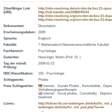
Zitierfähiger Link
http://nbn-resolving.de/urn:nbn:de:bsz:21-opus
(URI):
http://hdl.handle.net/10900/49144
http://nbn-resolving.org/urn:nbn:de:bsz:21-dsp
http://nbn-resolving.org/urn:nbn:de:bsz:21-dsp
Dokumentart:
Dissertation
Erscheinungsdatum:
2008
Sprache:
Englisch
Fakultät:
7 Mathematisch-Naturwissenschaftliche Fakultät
Fachbereich:
Psychologie
Gutachter:
Hautzinger, Martin (Prof. Dr. )
Tag der mündl.
2008-01-23
Prüfung:
DDC-Klassifikation:
150 - Psychologie
Schlagworte:
Phobie
Freie Schlagwörter:
Internet , Soziale Phobie , Komorbidität , Depre
Verhaltensgruppentherapie
Internet , Social phobia , Comorbidity , Depress
treatment.
Lizenz:
http://tobias-lib.uni-tuebingen.de/doku/lic_mi
tuebingen.de/doku/lic_mit_pod.php?la=en