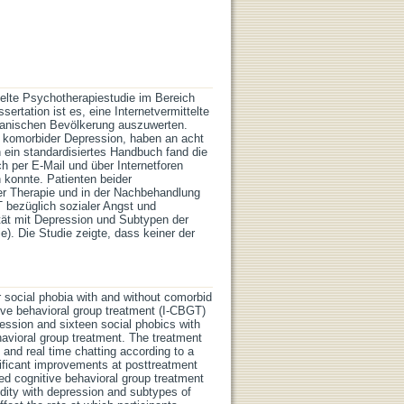
telte Psychotherapiestudie im Bereich
ertation ist es, eine Internetvermittelte
reanischen Bevölkerung auszuwerten.
 komorbider Depression, haben an acht
 ein standardisiertes Handbuch fand die
h per E-Mail und über Internetforen
 konnte. Patienten beider
der Therapie und in der Nachbehandlung
T bezüglich sozialer Angst und
tät mit Depression und Subtypen der
e). Die Studie zeigte, dass keiner der
r social phobia with and without comorbid
ive behavioral group treatment (I-CBGT)
ression and sixteen social phobics with
avioral group treatment. The treatment
 and real time chatting according to a
ificant improvements at posttreatment
ted cognitive behavioral group treatment
dity with depression and subtypes of