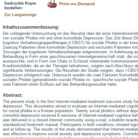
Gedruckte Kopie
Print-on-Demand
bestellen:
Zur Langanzeige
Inhaltszusammenfassung:
Die vorliegende Untersuchung ist das Resultat über die erste Internetvermit
von sozialer Phobie mit und ohne komorbide Depression. Das Ziel dieser Diss
kognitive Verhaltensgruppentherapie (I-CBGT) für soziale Phobie in der ko
Zwanzig Patienten ohne komorbide Depression und sechzehn Patienten mit
Sitzungen der kognitiven Verhaltenstherapie teilgenommen. In Anlehnung an
Behandlung in Form einer geschlossenen Internetgemeinschaft statt, die sic
austauschte, und in Form von Chats in Echtzeit miteinander kommunizieren
Krankheitsbilder, die an der Therapie teilnahmen, zeigten nach Abschluss 
signifikante Verbesserungen. Die Resultate der Studie zeigten, dass I-CBG
Depression erfolgreich war. Untersucht wurden die zwei Faktoren Komorbidi
sozialen Phobie (generalisierte soziale Phobie vs. spezifische soziale Phobi
zwei Faktoren einen Einfluss auf das Behandlungsresultat hatte.
Abstract:
The present study is the first Internet-mediated treatment outcome study fo
depression. This dissertation aimed to evaluate an Internet-mediated cognit
for social phobia in a Korean population. Twenty social phobics without dep
comorbid depression received 8 sessions of Internet-mediated cognitive beh
was delivered in a closed Internet community using e-mail, e-bulletin boards
standardized treatment manual. Participants in both conditions showed sign
and at follow-up. The results of the study demonstrated that Internet-media
was effective to improve social anxiety and depressive symptoms. Comorbi