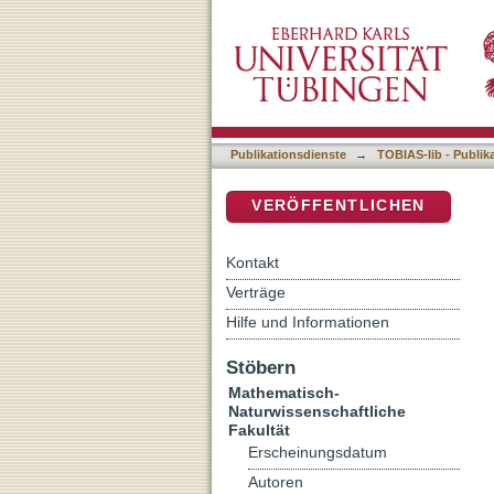
Internet-mediated cognitiv
DSpace Repositorium (Manakin b
depression
Publikationsdienste
→
TOBIAS-lib - Publik
VERÖFFENTLICHEN
Kontakt
Verträge
Hilfe und Informationen
Stöbern
Mathematisch-
Naturwissenschaftliche
Fakultät
Erscheinungsdatum
Autoren