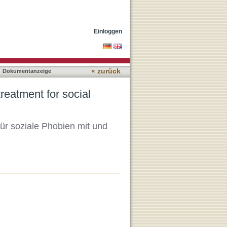
 with and without comorbid
Einloggen
« zurück
Dokumentanzeige
reatment for social
für soziale Phobien mit und