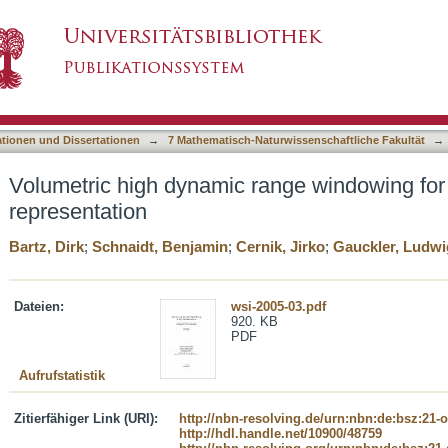
ange windowing for better data representation
asiert)
ationen und Dissertationen
→
7 Mathematisch-Naturwissenschaftliche Fakultät
→
Volumetric high dynamic range windowing for 
representation
Bartz, Dirk
;
Schnaidt, Benjamin
;
Cernik, Jirko
;
Gauckler, Ludwi
Dateien:
wsi-2005-03.pdf
920. KB
PDF
Aufrufstatistik
Zitierfähiger Link (URI):
http://nbn-resolving.de/urn:nbn:de:bsz:21-
http://hdl.handle.net/10900/48759