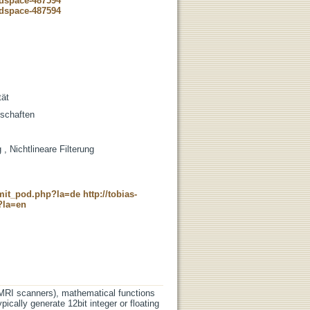
-dspace-487594
-dspace-487594
tät
nschaften
, Nichtlineare Filterung
c_mit_pod.php?la=de
http://tobias-
?la=en
MRI scanners), mathematical functions
ically generate 12bit integer or floating