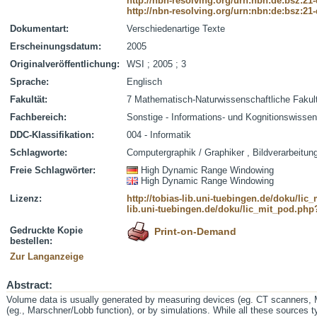
http://nbn-resolving.org/urn:nbn:de:bsz:21
http://nbn-resolving.org/urn:nbn:de:bsz:21
Dokumentart:
Verschiedenartige Texte
Erscheinungsdatum:
2005
Originalveröffentlichung:
WSI ; 2005 ; 3
Sprache:
Englisch
Fakultät:
7 Mathematisch-Naturwissenschaftliche Fakul
Fachbereich:
Sonstige - Informations- und Kognitionswisse
DDC-Klassifikation:
004 - Informatik
Schlagworte:
Computergraphik / Graphiker , Bildverarbeitung 
Freie Schlagwörter:
High Dynamic Range Windowing
High Dynamic Range Windowing
Lizenz:
http://tobias-lib.uni-tuebingen.de/doku/li
lib.uni-tuebingen.de/doku/lic_mit_pod.php
Gedruckte Kopie
Print-on-Demand
bestellen:
Zur Langanzeige
Abstract:
Volume data is usually generated by measuring devices (eg. CT scanners, 
(eg., Marschner/Lobb function), or by simulations. While all these sources typ