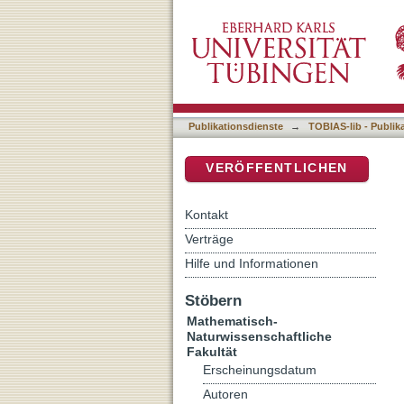
Volumetric high dynamic r
DSpace Repositorium (Manakin b
Publikationsdienste
→
TOBIAS-lib - Publik
VERÖFFENTLICHEN
Kontakt
Verträge
Hilfe und Informationen
Stöbern
Mathematisch-
Naturwissenschaftliche
Fakultät
Erscheinungsdatum
Autoren