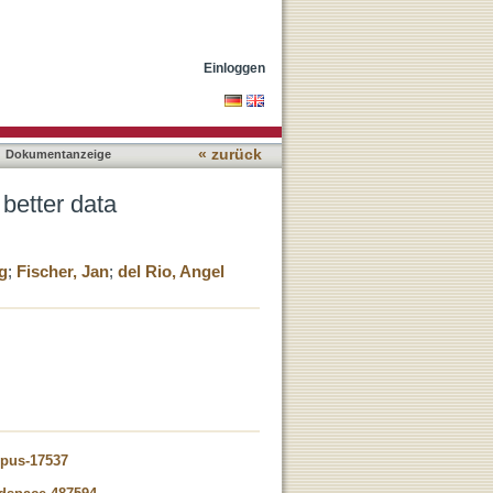
Einloggen
« zurück
Dokumentanzeige
better data
g
;
Fischer, Jan
;
del Rio, Angel
opus-17537