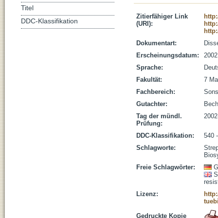
Titel
Zitierfähiger Link
http
DDC-Klassifikation
(URI):
http
http
Dokumentart:
Disse
Erscheinungsdatum:
2002
Sprache:
Deut
Fakultät:
7 Ma
Fachbereich:
Sons
Gutachter:
Bech
Tag der mündl.
2002
Prüfung:
DDC-Klassifikation:
540 
Schlagworte:
Stre
Bios
Freie Schlagwörter:
G
S
resi
Lizenz:
http
tueb
Gedruckte Kopie