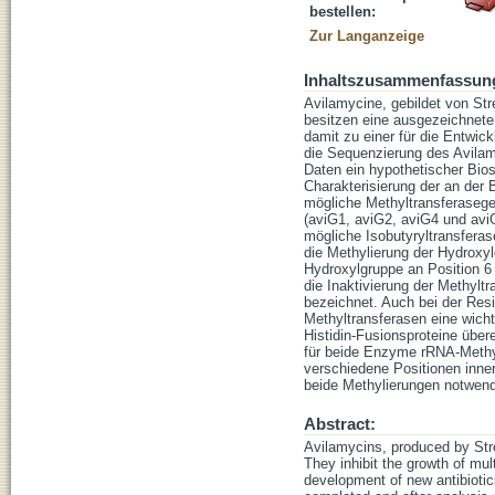
bestellen:
Zur Langanzeige
Inhaltszusammenfassun
Avilamycine, gebildet von St
besitzen eine ausgezeichnete 
damit zu einer für die Entwic
die Sequenzierung des Avila
Daten ein hypothetischer Bios
Charakterisierung der an der 
mögliche Methyltransferasege
(aviG1, aviG2, aviG4 und aviG
mögliche Isobutyryltransferas
die Methylierung der Hydroxyl
Hydroxylgruppe an Position 6
die Inaktivierung der Methyl
bezeichnet. Auch bei der Res
Methyltransferasen eine wicht
Histidin-Fusionsproteine über
für beide Enzyme rRNA-Methyl
verschiedene Positionen inner
beide Methylierungen notwen
Abstract:
Avilamycins, produced by Str
They inhibit the growth of mul
development of new antibiotic