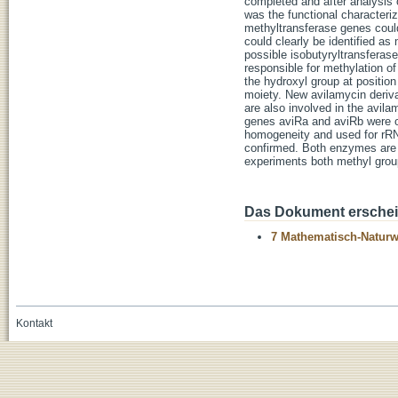
completed and after analysis 
was the functional characteriz
methyltransferase genes could
could clearly be identified a
possible isobutyryltransferas
responsible for methylation of
the hydroxyl group at positio
moiety. New avilamycin deriv
are also involved in the avil
genes aviRa and aviRb were ov
homogeneity and used for rRN
confirmed. Both enzymes are m
experiments both methyl grou
Das Dokument erschein
7 Mathematisch-Naturwi
Kontakt