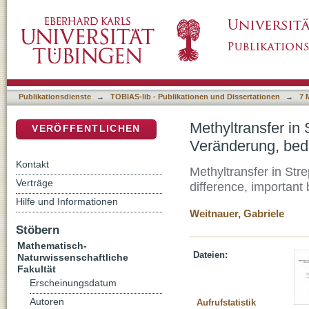
Methyltransfer in Streptomyces viridochromo
DSpace Repositorium (Manakin basiert)
Publikationsdienste
→
TOBIAS-lib - Publikationen und Dissertationen
→
7 
Methyltransfer in
VERÖFFENTLICHEN
Veränderung, bed
Kontakt
Methyltransfer in Str
Verträge
difference, important b
Hilfe und Informationen
Weitnauer, Gabriele
Stöbern
Mathematisch-
Dateien:
Naturwissenschaftliche
Fakultät
Erscheinungsdatum
Autoren
Aufrufstatistik