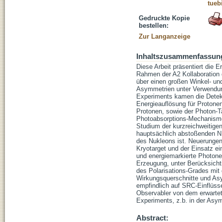
tueb
Gedruckte Kopie
bestellen:
Zur Langanzeige
Inhaltszusammenfassun
Diese Arbeit präsentiert di
Rahmen der A2 Kollaboration 
über einen großen Winkel- u
Asymmetrien unter Verwendung
Experiments kamen die Detekto
Energieauflösung für Protone
Protonen, sowie der Photon-
Photoabsorptions-Mechanisme
Studium der kurzreichweitigen
hauptsächlich abstoßenden N
des Nukleons ist. Neuerungen
Kryotarget und der Einsatz ei
und energiemarkierte Photone
Erzeugung, unter Berücksicht
des Polarisations-Grades mit 
Wirkungsquerschnitte und Asy
empfindlich auf SRC-Einflüss
Observabler von dem erwartet
Experiments, z.b. in der Asy
Abstract: