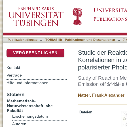
Studie der Reaktionsmechanismen und kurzre
DSpace Repositorium (Manakin basiert)
Emissionen von $^4$He unter Einsatz polari
Publikationsdienste
→
TOBIAS-lib - Publikationen und Dissertationen
→
7 
Studie der Reakt
VERÖFFENTLICHEN
Korrelationen in 
polarisierter Pho
Kontakt
Verträge
Study of Reaction Me
Hilfe und Informationen
Emission off $^4$He 
Stöbern
Natter, Frank Alexander
Mathematisch-
Naturwissenschaftliche
Fakultät
Dateien:
Erscheinungsdatum
Autoren