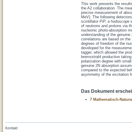
This work presents the resu
the A2 collaboration. The mea
precise measurement of absol
MeV). The following detectors
scintillator PiP, a hodoscope w
of neutrons and protons via t
nucleonic photo-absorption me
understanding of the genuine 
correlations are based on the 
degrees of freedom of the nuc
developed for the measurement
tagger, which allowed the pro
bremsstrahl production taking 
polarization degree with smal
genuine 2N absorption assumed
compared to the expected beha
asymmetry of the excitation f
Das Dokument erschein
7 Mathematisch-Naturwi
Kontakt