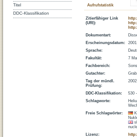
Titel
Aufrufstatistik
DDC-Klassifikation
Zitierfähiger Link
http
(URI):
http
http
Dokumentart:
Disse
Erscheinungsdatum:
2001
Sprache:
Deut
Fakultät:
7 Ma
Fachbereich:
Sons
Gutachter:
Grab
Tag der mündl.
2002
Prüfung:
DDC-Klassifikation:
530 
Schlagworte:
Heli
Wech
Freie Schlagwörter:
K
Nukl
s
nucl
Lizenz:
http