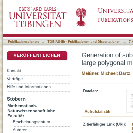
Generation of subdivision : hierarchies for ef
DSpace Repositorium (Manakin basiert)
Publikationsdienste
→
TOBIAS-lib - Publikationen und Dissertationen
→
7 
Generation of subdi
VERÖFFENTLICHEN
large polygonal m
Kontakt
Meißner, Michael
;
Bartz,
Verträge
Hilfe und Informationen
Dateien:
Stöbern
Mathematisch-
Naturwissenschaftliche
Aufrufstatistik
Fakultät
Erscheinungsdatum
Zitierfähiger Link (URI):
Autoren