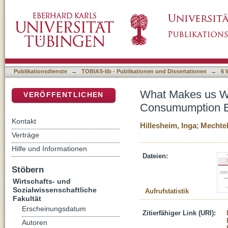
What Makes us Want to Have more than Othe
DSpace Repositorium (Manakin basiert)
Public and Private Goods
Publikationsdienste
→
TOBIAS-lib - Publikationen und Dissertationen
→
6 
What Makes us Wa
VERÖFFENTLICHEN
Consumumption Ef
Kontakt
Hillesheim, Inga
;
Mechtel
Verträge
Hilfe und Informationen
Dateien:
Stöbern
Wirtschafts- und
Sozialwissenschaftliche
Aufrufstatistik
Fakultät
Erscheinungsdatum
Zitierfähiger Link (URI):
Autoren