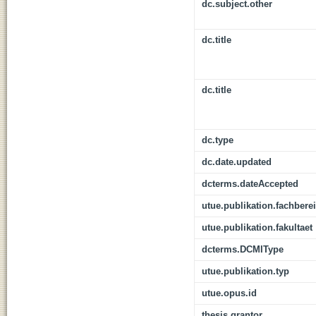
dc.subject.other
dc.title
dc.title
dc.type
dc.date.updated
dcterms.dateAccepted
utue.publikation.fachbere
utue.publikation.fakultaet
dcterms.DCMIType
utue.publikation.typ
utue.opus.id
thesis.grantor