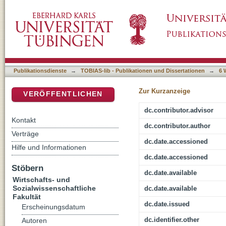
Die berufliche Situation aus der Sicht der L
DSpace Repositorium (Manakin basiert)
und Kündigungen im Lehrberuf
Publikationsdienste
→
TOBIAS-lib - Publikationen und Dissertationen
→
6 
Zur Kurzanzeige
VERÖFFENTLICHEN
dc.contributor.advisor
Kontakt
dc.contributor.author
Verträge
dc.date.accessioned
Hilfe und Informationen
dc.date.accessioned
Stöbern
dc.date.available
Wirtschafts- und
Sozialwissenschaftliche
dc.date.available
Fakultät
dc.date.issued
Erscheinungsdatum
dc.identifier.other
Autoren