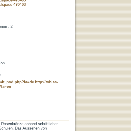
-dspace-470405
-dspace-470403
onen ; 2
ion
e
c_mit_pod.php?la=de
http://tobias-
?la=en
r Rosenkränze anhand schriftlicher
r Schulen. Das Aussehen von