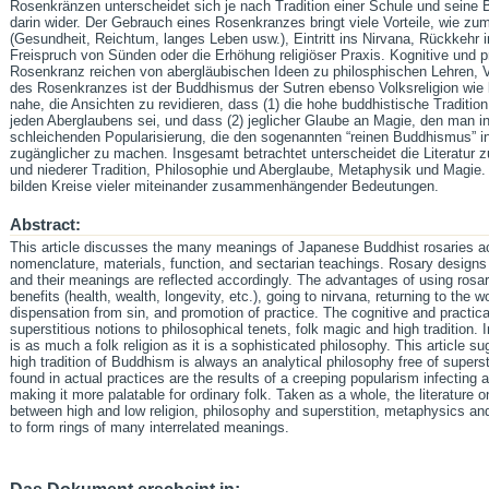
Rosenkränzen unterscheidet sich je nach Tradition einer Schule und seine
darin wider. Der Gebrauch eines Rosenkranzes bringt viele Vorteile, wie zu
(Gesundheit, Reichtum, langes Leben usw.), Eintritt ins Nirvana, Rückkehr i
Freispruch von Sünden oder die Erhöhung religiöser Praxis. Kognitive und
Rosenkranz reichen von abergläubischen Ideen zu philosphischen Lehren, V
des Rosenkranzes ist der Buddhismus der Sutren ebenso Volksreligion wie k
nahe, die Ansichten zu revidieren, dass (1) die hohe buddhistische Traditio
jeden Aberglaubens sei, und dass (2) jeglicher Glaube an Magie, den man in 
schleichenden Popularisierung, die den sogenannten “reinen Buddhismus” inf
zugänglicher zu machen. Insgesamt betrachtet unterscheidet die Literatur
und niederer Tradition, Philosophie und Aberglaube, Metaphysik und Magie. 
bilden Kreise vieler miteinander zusammenhängender Bedeutungen.
Abstract:
This article discusses the many meanings of Japanese Buddhist rosaries acc
nomenclature, materials, function, and sectarian teachings. Rosary designs 
and their meanings are reflected accordingly. The advantages of using rosari
benefits (health, wealth, longevity, etc.), going to nirvana, returning to the 
dispensation from sin, and promotion of practice. The cognitive and practica
superstitious notions to philosophical tenets, folk magic and high tradition. 
is as much a folk religion as it is a sophisticated philosophy. This article su
high tradition of Buddhism is always an analytical philosophy free of superst
found in actual practices are the results of a creeping popularism infecting
making it more palatable for ordinary folk. Taken as a whole, the literature 
between high and low religion, philosophy and superstition, metaphysics a
to form rings of many interrelated meanings.