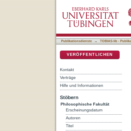
Telling Beads: The Forms 
DSpace Repositorium (Manakin b
Publikationsdienste
→
TOBIAS-lib - Publik
VERÖFFENTLICHEN
Kontakt
Verträge
Hilfe und Informationen
Stöbern
Philosophische Fakultät
Erscheinungsdatum
Autoren
Titel