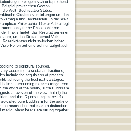
 Bedeutungen spiegeln sich entsprechend
m Beispiel praktischen Gewinn
n die Welt, Bodhisattva-Status,
 praktische Glaubensvorstellungen um den
olksmagie und Hochreligion. In der Welt
omplexe Philosophie. Dieser Artikel legt
n immer analytische Philosophie bar
der Praxis findet, das Resultat sei einer
iziere, um ihn für das normal Volk
 zu Rosenkränzen nicht zwischen hoher
Viele Perlen auf eine Schnur aufgefädelt
ording to scriptural sources,
vary according to sectarian traditions,
es include the acquisition of practical
world, achieving the bodhisattva stages,
l beliefs surrounding rosaries range from
In the world of the rosary, sutra Buddhism
ggests a revision of the view that (1) the
ition, and that (2) any magical beliefs
 a so-called pure Buddhism for the sake of
on the rosary does not make a distinction
nd magic. Many beads are strung together