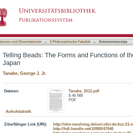
and Functions of the Buddhist Rosary in Japa
asiert)
ationen und Dissertationen
→
5 Philosophische Fakultät
→
Dokumentanzeige
Telling Beads: The Forms and Functions of th
Japan
Tanabe, George J. Jr.
Dateien:
Tanabe_2012.pdf
8.46 MB
PDF
Aufrufstatistik
Zitierfähiger Link (URI):
http://nbn-resolving.de/urn:nbn:de:bsz:21-
http://hdl.handle.net/10900/47040