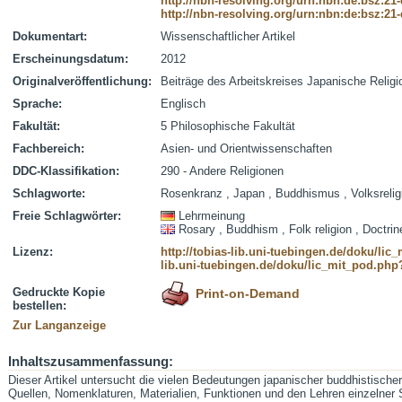
http://nbn-resolving.org/urn:nbn:de:bsz:21
http://nbn-resolving.org/urn:nbn:de:bsz:21
Dokumentart:
Wissenschaftlicher Artikel
Erscheinungsdatum:
2012
Originalveröffentlichung:
Beiträge des Arbeitskreises Japanische Religi
Sprache:
Englisch
Fakultät:
5 Philosophische Fakultät
Fachbereich:
Asien- und Orientwissenschaften
DDC-Klassifikation:
290 - Andere Religionen
Schlagworte:
Rosenkranz , Japan , Buddhismus , Volksrelig
Freie Schlagwörter:
Lehrmeinung
Rosary , Buddhism , Folk religion , Doctrin
Lizenz:
http://tobias-lib.uni-tuebingen.de/doku/li
lib.uni-tuebingen.de/doku/lic_mit_pod.php
Gedruckte Kopie
Print-on-Demand
bestellen:
Zur Langanzeige
Inhaltszusammenfassung:
Dieser Artikel untersucht die vielen Bedeutungen japanischer buddhistische
Quellen, Nomenklaturen, Materialien, Funktionen und den Lehren einzelne