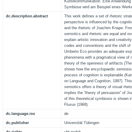
Kunstkommunikation. Eine Anwendung d
Symbiose wird am Beispiel eines Werke
dc.description.abstract
This work defines a set of rhetoric strat
perspective is influenced by the cognit
and the rhetoric of Joachim Knape. From
semiotics and rhetoric are equal and ov
explain artistic innovation and creativi
codes and conventions and the shift of 
Umberto Eco provides an adequate expl
phenomena with a pragmatical view of rhe
theory of the openness of artifacts (T
shows how the encyclopaedic semiosis 
process of cognition is explainable (Ka
on Language and Cognition, 1997). This 
semiotics offers a theory of visual rhet
implies the “theory of persuasion” of J
of this theoretical symbiosis is shown i
Fluxus (1968).
dc.language.iso
de
dc.publisher
Universität Tübingen
dc.rights
ubt-podok