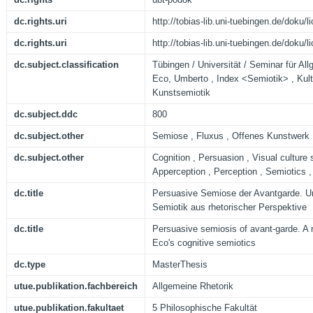
dc.rights.uri
http://tobias-lib.uni-tuebingen.de/doku
dc.rights.uri
http://tobias-lib.uni-tuebingen.de/doku
dc.subject.classification
Tübingen / Universität / Seminar für All
Eco, Umberto , Index <Semiotik> , Kult
Kunstsemiotik
dc.subject.ddc
800
dc.subject.other
Semiose , Fluxus , Offenes Kunstwerk
dc.subject.other
Cognition , Persuasion , Visual culture s
Apperception , Perception , Semiotics ,
dc.title
Persuasive Semiose der Avantgarde. U
Semiotik aus rhetorischer Perspektive
dc.title
Persuasive semiosis of avant-garde. A 
Eco's cognitive semiotics
dc.type
MasterThesis
utue.publikation.fachbereich
Allgemeine Rhetorik
utue.publikation.fakultaet
5 Philosophische Fakultät