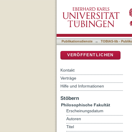
Persuasive Semiose der A
DSpace Repositorium (Manakin b
Perspektive
Publikationsdienste
→
TOBIAS-lib - Publik
VERÖFFENTLICHEN
Kontakt
Verträge
Hilfe und Informationen
Stöbern
Philosophische Fakultät
Erscheinungsdatum
Autoren
Titel