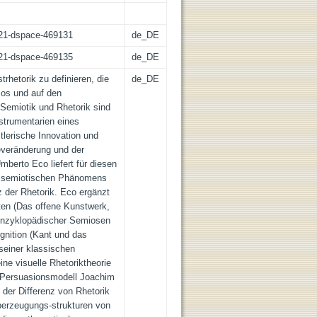
z:21-dspace-469131
de_DE
z:21-dspace-469135
de_DE
trhetorik zu definieren, die
de_DE
cos und auf den
Semiotik und Rhetorik sind
strumentarien eines
tlerische Innovation und
everänderung und der
berto Eco liefert für diesen
es semiotischen Phänomens
z der Rhetorik. Eco ergänzt
kten (Das offene Kunstwerk,
 enzyklopädischer Semiosen
gnition (Kant und das
seiner klassischen
ine visuelle Rhetoriktheorie
s Persuasionsmodell Joachim
 der Differenz von Rhetorik
berzeugungs-strukturen von