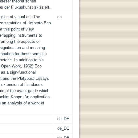
ieser theoretischen
s der Fluxuskunst skizziert.
egies of visual art. The
en
ive semiotics of Umberto Eco
 this point of view
erlapping instruments to
ty among the aspects of
signification and meaning.
anation for these semiotic
toric. In addition to his
he Open Work, 1962) Eco
as a sign-functional
nt and the Platypus: Essays
extension of his classic
oric of the avant-garde which
oachim Knape. An application
n an analysis of a work of
de_DE
de_DE
de_DE