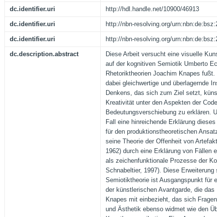
dc.identifier.uri
http://hdl.handle.net/10900/46913
dc.identifier.uri
http://nbn-resolving.org/urn:nbn:de:bs
dc.identifier.uri
http://nbn-resolving.org/urn:nbn:de:bs
dc.description.abstract
Diese Arbeit versucht eine visuelle Kuns
auf der kognitiven Semiotik Umberto E
Rhetoriktheorien Joachim Knapes fußt. 
dabei gleichwertige und überlagernde In
Denkens, das sich zum Ziel setzt, küns
Kreativität unter den Aspekten der Cod
Bedeutungsverschiebung zu erklären. Um
Fall eine hinreichende Erklärung dies
für den produktionstheoretischen Ansat
seine Theorie der Offenheit von Artefa
1962) durch eine Erklärung von Fällen
als zeichenfunktionale Prozesse der Ko
Schnabeltier, 1997). Diese Erweiterung 
Semiotiktheorie ist Ausgangspunkt für e
der künstlerischen Avantgarde, die da
Knapes mit einbezieht, das sich Fragen
und Ästhetik ebenso widmet wie den Ü