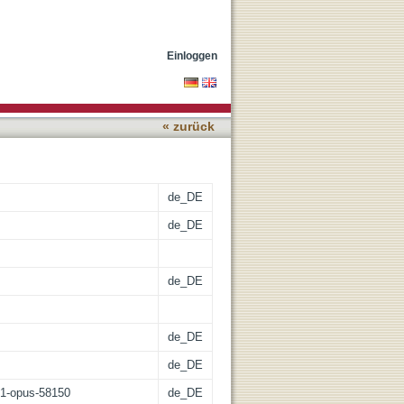
us rhetorischer
Einloggen
« zurück
de_DE
de_DE
de_DE
de_DE
de_DE
:21-opus-58150
de_DE