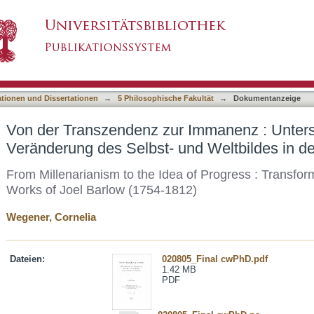
r Immanenz : Untersuchungen zur Veränderung
asiert)
 Joel Barlows
ationen und Dissertationen
→
5 Philosophische Fakultät
→
Dokumentanzeige
Von der Transzendenz zur Immanenz : Unter
Veränderung des Selbst- und Weltbildes in 
From Millenarianism to the Idea of Progress : Transform
Works of Joel Barlow (1754-1812)
Wegener, Cornelia
Dateien:
020805_Final cwPhD.pdf
1.42 MB
PDF