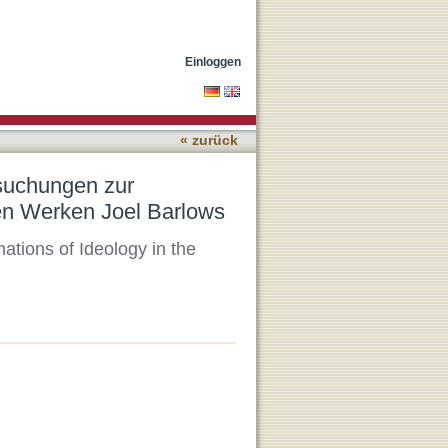
 des Selbst- und
Einloggen
« zurück
suchungen zur
den Werken Joel Barlows
ations of Ideology in the