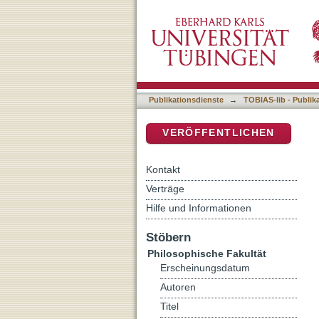
Von der Transzendenz zu
DSpace Repositorium (Manakin b
Weltbildes in den Werken
Publikationsdienste
→
TOBIAS-lib - Publik
VERÖFFENTLICHEN
Kontakt
Verträge
Hilfe und Informationen
Stöbern
Philosophische Fakultät
Erscheinungsdatum
Autoren
Titel