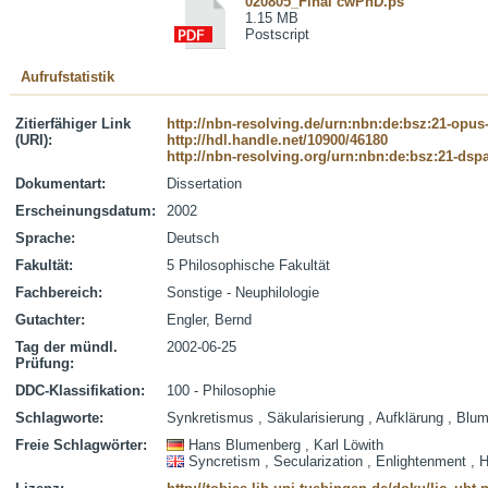
020805_Final cwPhD.ps
1.15 MB
Postscript
Aufrufstatistik
Zitierfähiger Link
http://nbn-resolving.de/urn:nbn:de:bsz:21-opus
(URI):
http://hdl.handle.net/10900/46180
http://nbn-resolving.org/urn:nbn:de:bsz:21-dsp
Dokumentart:
Dissertation
Erscheinungsdatum:
2002
Sprache:
Deutsch
Fakultät:
5 Philosophische Fakultät
Fachbereich:
Sonstige - Neuphilologie
Gutachter:
Engler, Bernd
Tag der mündl.
2002-06-25
Prüfung:
DDC-Klassifikation:
100 - Philosophie
Schlagworte:
Synkretismus , Säkularisierung , Aufklärung , Blum
Freie Schlagwörter:
Hans Blumenberg , Karl Löwith
Syncretism , Secularization , Enlightenment , 