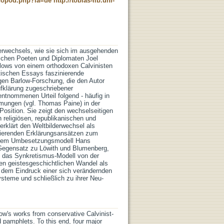
t-nopod.php?la=de
http://tobias-lib.uni-
derwechsels, wie sie sich im ausgehenden
schen Poeten und Diplomaten Joel
lows von einem orthodoxen Calvinisten
tischen Essays faszinierende
en Barlow-Forschung, die den Autor
Aufklärung zugeschriebener
 entnommenen Urteil folgend - häufig in
ömungen (vgl. Thomas Paine) in der
Position. Sie zeigt den wechselseitigen
 religiösen, republikanischen und
erklärt den Weltbilderwechsel als
istierenden Erklärungsansätzen zum
nd dem Umbesetzungsmodell Hans
 Gegensatz zu Löwith und Blumenberg,
ht das Synkretismus-Modell von der
en geistesgeschichtlichen Wandel als
 dem Eindruck einer sich verändernden
ysteme und schließlich zu ihrer Neu-
rlow's works from conservative Calvinist-
nd pamphlets. To this end, four major