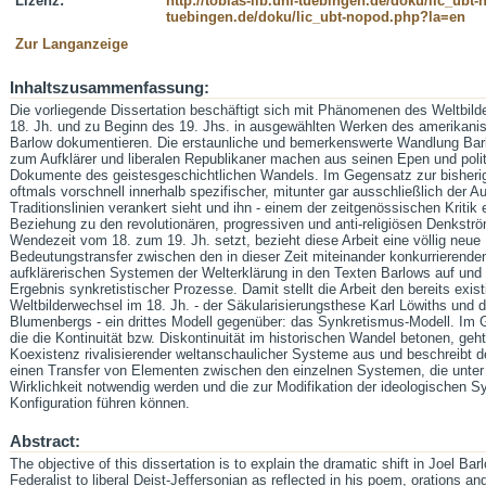
Lizenz:
http://tobias-lib.uni-tuebingen.de/doku/lic_ub
tuebingen.de/doku/lic_ubt-nopod.php?la=en
Zur Langanzeige
Inhaltszusammenfassung:
Die vorliegende Dissertation beschäftigt sich mit Phänomenen des Weltbil
18. Jh. und zu Beginn des 19. Jhs. in ausgewählten Werken des amerikani
Barlow dokumentieren. Die erstaunliche und bemerkenswerte Wandlung Bar
zum Aufklärer und liberalen Republikaner machen aus seinen Epen und poli
Dokumente des geistesgeschichtlichen Wandels. Im Gegensatz zur bisherig
oftmals vorschnell innerhalb spezifischer, mitunter gar ausschließlich der 
Traditionslinien verankert sieht und ihn - einem der zeitgenössischen Kritik
Beziehung zu den revolutionären, progressiven und anti-religiösen Denkstr
Wendezeit vom 18. zum 19. Jh. setzt, bezieht diese Arbeit eine völlig neue 
Bedeutungstransfer zwischen den in dieser Zeit miteinander konkurrierenden
aufklärerischen Systemen der Welterklärung in den Texten Barlows auf und 
Ergebnis synkretistischer Prozesse. Damit stellt die Arbeit den bereits ex
Weltbilderwechsel im 18. Jh. - der Säkularisierungsthese Karl Löwiths u
Blumenbergs - ein drittes Modell gegenüber: das Synkretismus-Modell. Im
die die Kontinuität bzw. Diskontinuität im historischen Wandel betonen, ge
Koexistenz rivalisierender weltanschaulicher Systeme aus und beschreibt d
einen Transfer von Elementen zwischen den einzelnen Systemen, die unter
Wirklichkeit notwendig werden und die zur Modifikation der ideologischen S
Konfiguration führen können.
Abstract:
The objective of this dissertation is to explain the dramatic shift in Joel Ba
Federalist to liberal Deist-Jeffersonian as reflected in his poem, orations a