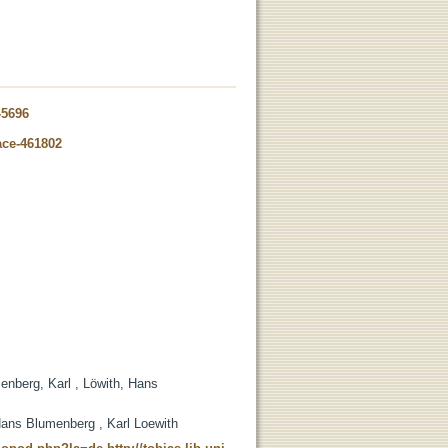
-5696
ace-461802
enberg, Karl , Löwith, Hans
Hans Blumenberg , Karl Loewith