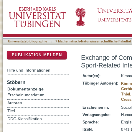
Exchange of Complementary and Alternative 
DSpace Repositorium (Manakin basiert)
Universitätsbibliographie
→
7 Mathematisch-Naturwissenschaftliche Fakultät
PUBLIKATION MELDEN
Exchange of Comp
Sport-Related Int
Hilfe und Informationen
Autor(en):
Kimme
Stöbern
Tübinger Autor(en):
Kimme
Dokumentanzeige
Gerbi
Thiel
Erscheinungsdatum
Cress,
Autoren
Erschienen in:
Sociol
Titel
Verlagsangabe:
Human
DDC-Klassifikation
Sprache:
Engli
ISSN:
0741-