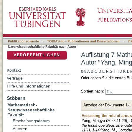
Auflistung 7 Mathematisch-Naturwissenschaft
DSpace Repositorium (Manakin basiert)
Publikationsdienste
→
TOBIAS-lib - Publikationen und Dissertationen
→
7 
Naturwissenschaftliche Fakultät nach Autor
Auflistung 7 Math
VERÖFFENTLICHEN
Autor "Yang, Min
Kontakt
0-9
A
B
C
D
E
F
G
H
I
J
K
L
Verträge
Oder geben Sie die ersten Bu
Hilfe und Informationen
Sortiert nach:
Stöbern
Mathematisch-
Anzeige der Dokumente 1-1
Naturwissenschaftliche
Fakultät
Assessing the role of arou
Yang, Mingyu
(
2023-11-29
)
;
D
Erscheinungsdatum
the locus coeruleus attenuates
Autoren
11(1), 1‐14;Yang, M., Logothe