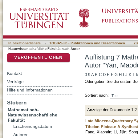
Auflistung 7 Mathematisch-Naturwissenschaft
DSpace Repositorium (Manakin basiert)
Publikationsdienste
→
TOBIAS-lib - Publikationen und Dissertationen
→
7 
Naturwissenschaftliche Fakultät nach Autor
Auflistung 7 Math
VERÖFFENTLICHEN
Autor "Yan, Maod
Kontakt
0-9
A
B
C
D
E
F
G
H
I
J
K
L
Verträge
Oder geben Sie die ersten Bu
Hilfe und Informationen
Sortiert nach:
Stöbern
Mathematisch-
Anzeige der Dokumente 1-2
Naturwissenschaftliche
Fakultät
Late Miocene-Quaternary Sy
Erscheinungsdatum
Tibetan Plateau: A Synthes
Fang, Xiaomin
;
Li, Jijin
;
Song
Autoren