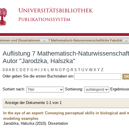
-Naturwissenschaftliche Fakultät nach Autor "
asiert)
ationen und Dissertationen
→
7 Mathematisch-Naturwissenschaftliche Fakultät
→
Auflistung 7 Mathematisch-Naturwissenschaft
Autor "Jarodzka, Halszka"
0-9
A
B
C
D
E
F
G
H
I
J
K
L
M
N
O
P
Q
R
S
T
U
V
W
X
Y
Z
Oder geben Sie die ersten Buchstaben ein:
Sortiert nach:
Sortierung:
Ergebniss
Anzeige der Dokumente 1-1 von 1
In the eye of an expert: Conveying perceptual skills in biological a
modeling examples
Jarodzka, Halszka
(
2010
)
;
Dissertation