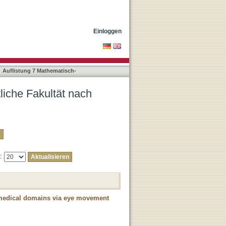
Jarodzka, Halszka"
Einloggen
Auflistung 7 Mathematisch-
liche Fakultät nach
e:
nd medical domains via eye movement