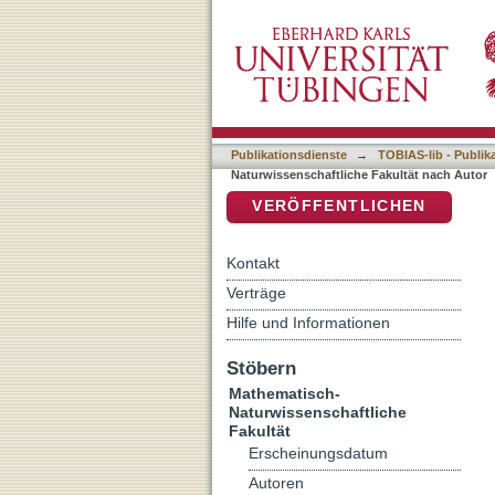
Auflistung 7 Mathematisch
DSpace Repositorium (Manakin b
Publikationsdienste
→
TOBIAS-lib - Publik
Naturwissenschaftliche Fakultät nach Autor
VERÖFFENTLICHEN
Kontakt
Verträge
Hilfe und Informationen
Stöbern
Mathematisch-
Naturwissenschaftliche
Fakultät
Erscheinungsdatum
Autoren