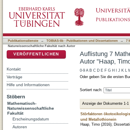
Auflistung 7 Mathematisch-Naturwissenschaft
DSpace Repositorium (Manakin basiert)
Publikationsdienste
→
TOBIAS-lib - Publikationen und Dissertationen
→
7 
Naturwissenschaftliche Fakultät nach Autor
Auflistung 7 Math
VERÖFFENTLICHEN
Autor "Haap, Tim
Kontakt
0-9
A
B
C
D
E
F
G
H
I
J
K
L
Verträge
Oder geben Sie die ersten Bu
Hilfe und Informationen
Sortiert nach:
Stöbern
Mathematisch-
Anzeige der Dokumente 1-1
Naturwissenschaftliche
Fakultät
Störfaktoren ökotoxikologi
Erscheinungsdatum
und Metallothionein
Haap, Timo
(
2016
)
;
Dissertat
Autoren