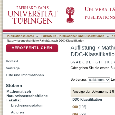
Auflistung 7 Mathematisch-Naturwissenschaft
DSpace Repositorium (Manakin basiert)
Publikationsdienste
→
TOBIAS-lib - Publikationen und Dissertationen
→
7 
Naturwissenschaftliche Fakultät nach DDC-Klassifikation
Auflistung 7 Math
VERÖFFENTLICHEN
DDC-Klassifikatio
Kontakt
0-9
A
B
C
D
E
F
G
H
I
J
K
L
Verträge
Oder geben Sie die ersten Bu
Hilfe und Informationen
Sortierung:
Er
Stöbern
Mathematisch-
Anzeige der Dokumente 1-8
Naturwissenschaftliche
DDC-Klassifikation
Fakultät
Erscheinungsdatum
000
[195]
Autoren
004
[779]