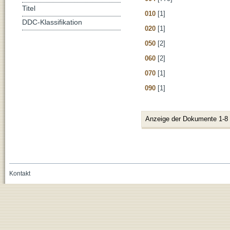
Titel
010
[1]
DDC-Klassifikation
020
[1]
050
[2]
060
[2]
070
[1]
090
[1]
Anzeige der Dokumente 1-8
Kontakt