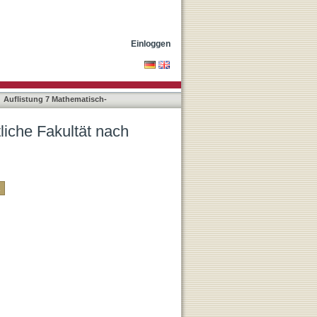
assifikation
Einloggen
Auflistung 7 Mathematisch-
liche Fakultät nach