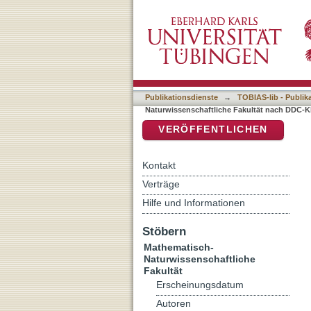
Auflistung 7 Mathematisch
DSpace Repositorium (Manakin b
Publikationsdienste
→
TOBIAS-lib - Publik
Naturwissenschaftliche Fakultät nach DDC-Kl
VERÖFFENTLICHEN
Kontakt
Verträge
Hilfe und Informationen
Stöbern
Mathematisch-
Naturwissenschaftliche
Fakultät
Erscheinungsdatum
Autoren