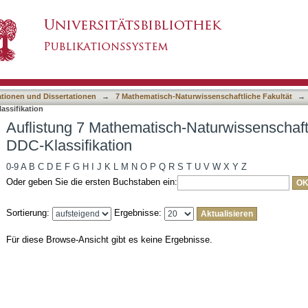
-Naturwissenschaftliche Fakultät nach DDC-Kl
asiert)
ationen und Dissertationen
→
7 Mathematisch-Naturwissenschaftliche Fakultät
→
assifikation
Auflistung 7 Mathematisch-Naturwissenschaft
DDC-Klassifikation
0-9
A
B
C
D
E
F
G
H
I
J
K
L
M
N
O
P
Q
R
S
T
U
V
W
X
Y
Z
Oder geben Sie die ersten Buchstaben ein:
Sortierung:
Ergebnisse:
Für diese Browse-Ansicht gibt es keine Ergebnisse.