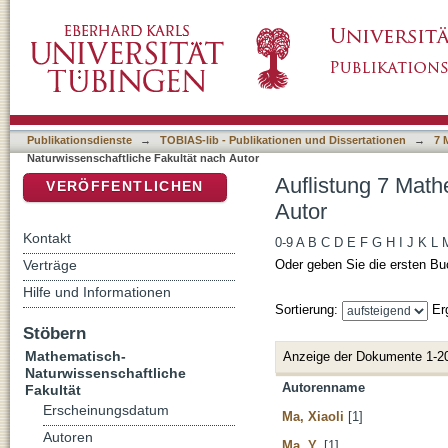
Auflistung 7 Mathematisch-Naturwissenschaft
DSpace Repositorium (Manakin basiert)
Publikationsdienste
→
TOBIAS-lib - Publikationen und Dissertationen
→
7 
Naturwissenschaftliche Fakultät nach Autor
Auflistung 7 Math
VERÖFFENTLICHEN
Autor
Kontakt
0-9
A
B
C
D
E
F
G
H
I
J
K
L
Verträge
Oder geben Sie die ersten Bu
Hilfe und Informationen
Sortierung:
Er
Stöbern
Mathematisch-
Anzeige der Dokumente 1-2
Naturwissenschaftliche
Autorenname
Fakultät
Erscheinungsdatum
Ma, Xiaoli
[1]
Autoren
Ma, Y.
[1]