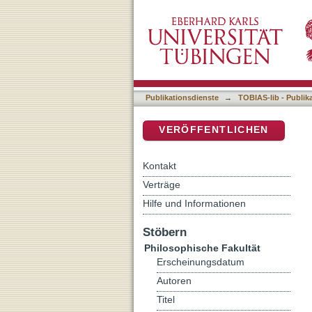
Auflistung 5 Philosophisc
DSpace Repositorium (Manakin b
Publikationsdienste
→
TOBIAS-lib - Publik
VERÖFFENTLICHEN
Kontakt
Verträge
Hilfe und Informationen
Stöbern
Philosophische Fakultät
Erscheinungsdatum
Autoren
Titel