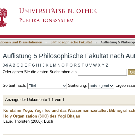
he Fakultät nach Autor "Laue, Thorsten"
asiert)
ationen und Dissertationen
→
5 Philosophische Fakultät
→
Auflistung 5 Philoso
Auflistung 5 Philosophische Fakultät nach Au
0-9
A
B
C
D
E
F
G
H
I
J
K
L
M
N
O
P
Q
R
S
T
U
V
W
X
Y
Z
Oder geben Sie die ersten Buchstaben ein:
Sortiert nach:
Sortierung:
Ergebniss
Anzeige der Dokumente 1-1 von 1
Kundalini Yoga, Yogi Tee und das Wassermannzeitalter: Bibliografische
Holy Organization (3HO) des Yogi Bhajan
Laue, Thorsten
(
2008
)
;
Buch