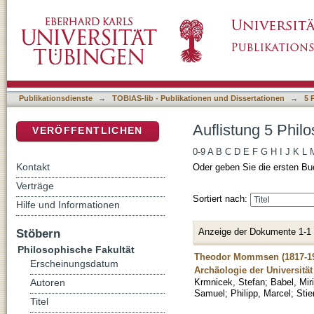
Auflistung 5 Philosophische Fakultät nach Au
DSpace Repositorium (Manakin basiert)
Publikationsdienste
→
TOBIAS-lib - Publikationen und Dissertationen
→
5 
Auflistung 5 Phil
VERÖFFENTLICHEN
0-9
A
B
C
D
E
F
G
H
I
J
K
L
Kontakt
Oder geben Sie die ersten Bu
Verträge
Sortiert nach:
Hilfe und Informationen
Anzeige der Dokumente 1-1
Stöbern
Philosophische Fakultät
Theodor Mommsen (1817-1903
Erscheinungsdatum
Archäologie der Universitä
Krmnicek, Stefan
;
Babel, Mir
Autoren
Samuel
;
Philipp, Marcel
;
Stie
Titel