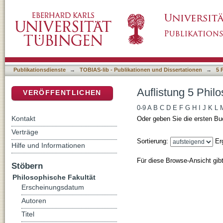
Auflistung 5 Philosophische Fakultät nach D
DSpace Repositorium (Manakin basiert)
Publikationsdienste
→
TOBIAS-lib - Publikationen und Dissertationen
→
5 
Auflistung 5 Phil
VERÖFFENTLICHEN
0-9
A
B
C
D
E
F
G
H
I
J
K
L
Kontakt
Oder geben Sie die ersten Bu
Verträge
Sortierung:
Er
Hilfe und Informationen
Für diese Browse-Ansicht gib
Stöbern
Philosophische Fakultät
Erscheinungsdatum
Autoren
Titel