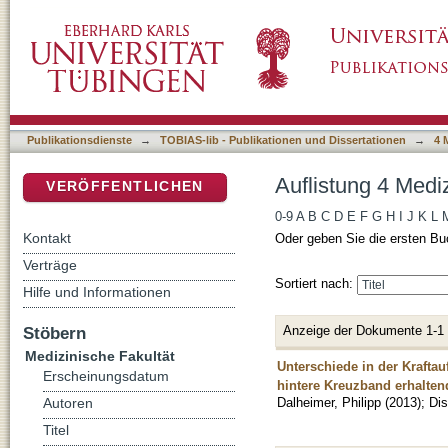
Auflistung 4 Medizinische Fakultät nach Auto
DSpace Repositorium (Manakin basiert)
Publikationsdienste
→
TOBIAS-lib - Publikationen und Dissertationen
→
4 
Auflistung 4 Medi
VERÖFFENTLICHEN
0-9
A
B
C
D
E
F
G
H
I
J
K
L
Kontakt
Oder geben Sie die ersten Bu
Verträge
Sortiert nach:
Hilfe und Informationen
Anzeige der Dokumente 1-1
Stöbern
Medizinische Fakultät
Unterschiede in der Krafta
Erscheinungsdatum
hintere Kreuzband erhalten
Dalheimer, Philipp
(
2013
)
;
Dis
Autoren
Titel