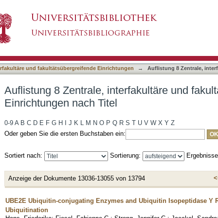
erfakultäre und fakultätsübergreifende Einrichtu
asiert)
terfakultäre und fakultätsübergreifende Einrichtungen
→
Auflistung 8 Zentrale, inte
Auflistung 8 Zentrale, interfakultäre und faku
Einrichtungen nach Titel
0-9
A
B
C
D
E
F
G
H
I
J
K
L
M
N
O
P
Q
R
S
T
U
V
W
X
Y
Z
Oder geben Sie die ersten Buchstaben ein:
Sortiert nach:
Sortierung:
Ergebniss
<
Anzeige der Dokumente 13036-13055 von 13794
UBE2E Ubiquitin-conjugating Enzymes and Ubiquitin Isopeptidase Y R
Ubiquitination