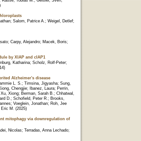
;
Rasse, Tobias M.
;
Geisler, Sven
;
)
chloroplasts
nathan
;
Salom, Patrice A.
;
Weigel, Detlef
;
sato
;
Carpy, Alejandro
;
Macek, Boris
;
dule by XIAP and cIAP1
nburg, Katharina
;
Scholz, Rolf-Peter
;
14
)
erited Alzheimer's disease
Tammie L. S.
;
Timsina, Jigyasha
;
Sung,
Xiong, Chengjie
;
Ibanez, Laura
;
Perrin,
;
Xu, Xiong
;
Berman, Sarah B.
;
Chhatwal,
ard D.
;
Schofield, Peter R.
;
Brooks,
hannes
;
Voeglein, Jonathan
;
Roh, Jee
Eric M.
(
2025
)
nt mitophagy via downregulation of
dei, Nicolas
;
Terradas, Anna Lechado
;