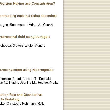
Decision-Making and Concentration?
entrapping nets in a redox dependent
uergen
;
Stroemstedt, Adam A.
;
Courth,
ebrospinal fluid using surrogate
Rebecca
;
Sievers-Engler, Adrian
;
 seroconversion using Ni2+magnetic
erenike
;
Alford, Janette T.
;
Deobald,
us N.
;
Nardin, Jeanine M.
;
Huergo, Maria
xation Rate and Quantitative
 to Histology
ske, Christoph
;
Pohmann, Rolf
;