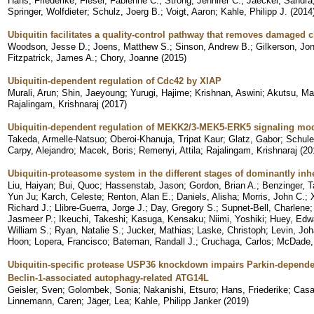
Hans, Friederike
;
Fiesel, Fabienne C.
;
Strong, Jennifer C.
;
Jaeckel, Sandra
Springer, Wolfdieter
;
Schulz, Joerg B.
;
Voigt, Aaron
;
Kahle, Philipp J.
(
2014
Ubiquitin facilitates a quality-control pathway that removes damaged 
Woodson, Jesse D.
;
Joens, Matthew S.
;
Sinson, Andrew B.
;
Gilkerson, Jo
Fitzpatrick, James A.
;
Chory, Joanne
(
2015
)
Ubiquitin-dependent regulation of Cdc42 by XIAP
Murali, Arun
;
Shin, Jaeyoung
;
Yurugi, Hajime
;
Krishnan, Aswini
;
Akutsu, Ma
Rajalingam, Krishnaraj
(
2017
)
Ubiquitin-dependent regulation of MEKK2/3-MEK5-ERK5 signaling mo
Takeda, Armelle-Natsuo
;
Oberoi-Khanuja, Tripat Kaur
;
Glatz, Gabor
;
Schule
Carpy, Alejandro
;
Macek, Boris
;
Remenyi, Attila
;
Rajalingam, Krishnaraj
(
20
Ubiquitin-proteasome system in the different stages of dominantly inh
Liu, Haiyan
;
Bui, Quoc
;
Hassenstab, Jason
;
Gordon, Brian A.
;
Benzinger, 
Yun Ju
;
Karch, Celeste
;
Renton, Alan E.
;
Daniels, Alisha
;
Morris, John C.
;
Richard J.
;
Llibre-Guerra, Jorge J.
;
Day, Gregory S.
;
Supnet-Bell, Charlene
Jasmeer P.
;
Ikeuchi, Takeshi
;
Kasuga, Kensaku
;
Niimi, Yoshiki
;
Huey, Edw
William S.
;
Ryan, Natalie S.
;
Jucker, Mathias
;
Laske, Christoph
;
Levin, Jo
Hoon
;
Lopera, Francisco
;
Bateman, Randall J.
;
Cruchaga, Carlos
;
McDade, 
Ubiquitin-specific protease USP36 knockdown impairs Parkin-depende
Beclin-1-associated autophagy-related ATG14L
Geisler, Sven
;
Golombek, Sonia
;
Nakanishi, Etsuro
;
Hans, Friederike
;
Casa
Linnemann, Caren
;
Jäger, Lea
;
Kahle, Philipp Janker
(
2019
)