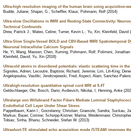
Ultra-high resolution imaging of the human brain using acquisition-we
Budde, Juliane
;
Shajan, G.
;
Scheffler, Klaus
;
Pohmann, Rolf
(
2014
)
Ultra-slow Oscillations in fMRI and Resting-State Connectivity: Neuro
Technical Confounds
Drew, Patrick J.
;
Mateo, Celine
;
Turner, Kevin L.
;
Yu, Xin
;
Kleinfeld, David
(
Ultra-Slow Single-Vessel BOLD and CBV-Based fMRI Spatiotemporal Dy
Neuronal Intracellular Calcium Signals
He, Yi
;
Wang, Maosen
;
Chen, Xuming
;
Pohmann, Rolf
;
Polimeni, Jonathan
Kleinfeld, David
;
Yu, Xin
(
2018
)
Ultracold atoms in disordered potentials: elastic scattering time in th
Signoles, Adrien
;
Lecoutre, Baptiste
;
Richard, Jeremie
;
Lim, Lih-King
;
Dene
Angelopoulou, Vasiliki
;
Jendrzejewski, Fred
;
Aspect, Alain
;
Sanchez-Palenci
Ultrahigh-resolution quantitative spinal cord MRI at 9.4T
Geldschlaeger, Ole
;
Bosch, Dario
;
Avdievich, Nikolai, I
;
Henning, Anke
(
202
Ultralarge von Willebrand Factor Fibers Mediate Luminal Staphylococc
Endothelial Cell Layer Under Shear Stress
Pappelbaum, Karin I.
;
Gorzelanny, Christian
;
Graessle, Sandra
;
Suckau, J
Markus
;
Bauer, Corinne
;
Schorpp-Kistner, Marina
;
Weidenmaier, Christophe
Tobias
;
Sinha, Bhanu
;
Schneider, Stefan W.
(
2013
)
Ultrashort-TE stimulated echo acquisition mode (STEAM) improves the q