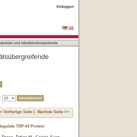
ngen nach Titel
Einloggen
rfakultäre und fakultätsübergreifende
ltätsübergreifende
e:
< Vorherige Seite |
Nächste Seite >>
egulate TDP-43 Protein