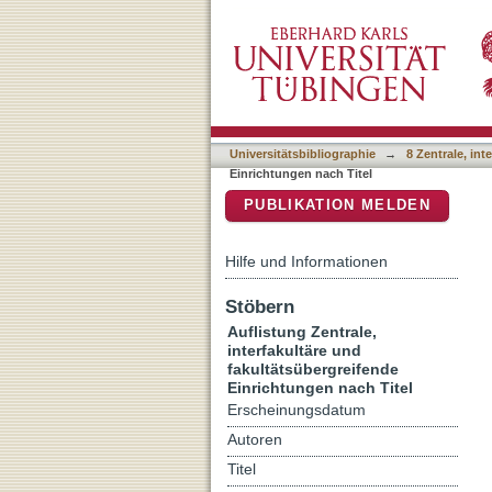
Auflistung 8 Zentrale, int
DSpace Repositorium (Manakin b
Universitätsbibliographie
→
8 Zentrale, in
Einrichtungen nach Titel
PUBLIKATION MELDEN
Hilfe und Informationen
Stöbern
Auflistung Zentrale,
interfakultäre und
fakultätsübergreifende
Einrichtungen nach Titel
Erscheinungsdatum
Autoren
Titel