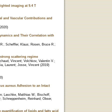
ighted imaging at 9.4 T
nal and Vascular Contributions and
2020
)
namics and Their Correlation with
 R.
;
Scheffler, Klaus
;
Rosen, Bruce R.
;
e strong scattering regime
chaud, Vincent
;
Volchkov, Valentin V.
;
a, Laurent
;
Josse, Vincent
(
2019
)
0
)
us aureus Adhesion to an Intact
an
;
Laschke, Matthias W.
;
Bischoff,
r
;
Schneppenheim, Reinhard
;
Obser,
uantification of lipids and fatty acid