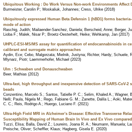
Ubiquitous Working : Do Work Versus Non-work Environments Affect 
Burmeister, Carolin P.
;
Moskaliuk, Johannes
;
Cress, Ulrike
(
2018
)
Ubiquitously expressed Human Beta Defensin 1 (hBD1) forms bacteria-
mode of action
Raschig, Judith
;
Mailaender-Sanchez, Daniela
;
Berscheid, Anne
;
Berger, J
Lioba F.
;
Malek, Nisar P.
;
Broetz-Oesterhelt, Heike
;
Wehkamp, Jan
(
2017
)
UHPLC-ESI-MS/MS assay for quantification of endocannabinoids in cer
calibrant and surrogate matrix approaches
Aydin, Ece
;
Cebo, Malgorzata
;
Mielnik, Justyna
;
Richter, Hardy
;
Schuele, 
Mlynarz, Piotr
;
Laemmerhofer, Michael
(
2023
)
Ulm : Schwaben und Donauschwaben
Beer, Mathias
(
2012
)
Ultra-fast, high throughput and inexpensive detection of SARS-CoV-2
beads
Conzentino, Marcelo S.
;
Santos, Tatielle P. C.
;
Selim, Khaled A.
;
Wagner, B
Nelli
;
Paula, Nigela M.
;
Rego, Fabiane G. M.
;
Zanette, Dalila L.
;
Aoki, Mate
C. C.
;
Reis, Rodrigo A.
;
Huergo, Luciano F.
(
2021
)
Ultra-High Field MRI in Alzheimer's Disease: Effective Transverse Rela
Susceptibility Mapping of Human Brain In Vivo and Ex Vivo compared
Tuzzi, Elisa
;
Balla, David Z.
;
Loureiro, Joana R. A.
;
Neumann, Manuela
;
La
Preische, Oliver
;
Scheffler, Klaus
;
Hagberg, Gisela E.
(
2020
)