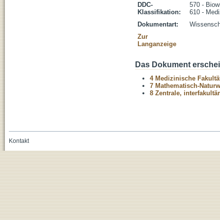
DDC-
570 - Biow
Klassifikation:
610 - Medi
Dokumentart:
Wissenscha
Zur
Langanzeige
Das Dokument erschein
4 Medizinische Fakultä
7 Mathematisch-Naturwi
8 Zentrale, interfakult
Kontakt