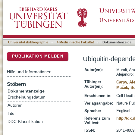
Ubiquitin-dependent regulation of Cdc42 by
DSpace Repositorium (Manakin basiert)
Universitätsbibliographie
→
4 Medizinische Fakultät
→
Dokumentanzeige
PUBLIKATION MELDEN
Ubiquitin-depende
Autor(en):
Murali, Ar
Hilfe und Informationen
Alejandro
;
Tübinger
Carpy, Al
Stöbern
Autor(en):
Maček, Bo
Dokumentanzeige
Erschienen in:
Cell Death
Erscheinungsdatum
Verlagsangabe:
Nature Pub
Autoren
Sprache:
Englisch
Titel
Referenz zum
http://dx.
DDC-Klassifikation
Volltext:
ISSN:
2041-4889