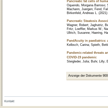
Pancreatic fat cells of hum
Oquendo, Morgana Barroso
;
Machann, Juergen
;
Fend, Fa
Birkenfeld, Andreas L.
(
2021
)
Pancreatic Steatosis Associ
Wagner, Robert
;
Jaghutriz, 
Fritz
;
Loeffler, Markus W.
;
Nad
Ullrich, Susanne
;
Haering, Ha
PandAcuity in paediatrics: 
Kelbsch, Carina
;
Spieth, Bett
Pandemic-related threats a
COVID-19 pandemic
Steigleder, Julia
;
Buhr, Lilly
;
Anzeige der Dokumente 900
Kontakt