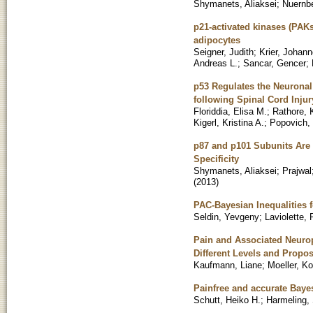
Shymanets, Aliaksei
;
Nuernb
p21-activated kinases (PAKs
adipocytes
Seigner, Judith
;
Krier, Johan
Andreas L.
;
Sancar, Gencer
;
p53 Regulates the Neuronal
following Spinal Cord Injur
Floriddia, Elisa M.
;
Rathore, K
Kigerl, Kristina A.
;
Popovich, 
p87 and p101 Subunits Are 
Specificity
Shymanets, Aliaksei
;
Prajwal
(
2013
)
PAC-Bayesian Inequalities f
Seldin, Yevgeny
;
Laviolette, 
Pain and Associated Neurop
Different Levels and Propo
Kaufmann, Liane
;
Moeller, Ko
Painfree and accurate Bayes
Schutt, Heiko H.
;
Harmeling,