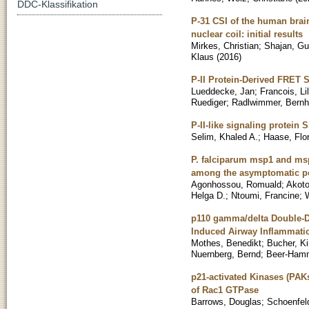
DDC-Klassifikation
P-31 CSI of the human brain
nuclear coil: initial results
Mirkes, Christian
;
Shajan, G
Klaus
(
2016
)
P-II Protein-Derived FRET S
Lueddecke, Jan
;
Francois, Li
Ruediger
;
Radlwimmer, Bernh
P-II-like signaling protein
Selim, Khaled A.
;
Haase, Flor
P. falciparum msp1 and msp2
among the asymptomatic po
Agonhossou, Romuald
;
Akoto
Helga D.
;
Ntoumi, Francine
;
W
p110 gamma/delta Double-De
Induced Airway Inflammati
Mothes, Benedikt
;
Bucher, Ki
Nuernberg, Bernd
;
Beer-Hamm
p21-activated Kinases (PAKs
of Rac1 GTPase
Barrows, Douglas
;
Schoenfel