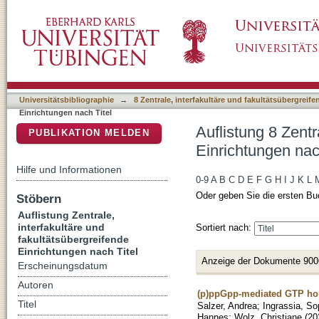
Auflistung 8 Zentrale, interfakultäre und faku
DSpace Repositorium (Manakin basiert)
Universitätsbibliographie
→
8 Zentrale, interfakultäre und fakultätsübergreif
Einrichtungen nach Titel
Auflistung 8 Zentr
PUBLIKATION MELDEN
Einrichtungen nac
Hilfe und Informationen
0-9
A
B
C
D
E
F
G
H
I
J
K
L
Oder geben Sie die ersten Bu
Stöbern
Auflistung Zentrale,
interfakultäre und
Sortiert nach:
fakultätsübergreifende
Einrichtungen nach Titel
Anzeige der Dokumente 900
Erscheinungsdatum
Autoren
(p)ppGpp-mediated GTP home
Titel
Salzer, Andrea
;
Ingrassia, So
Hannes
;
Wolz, Christiane
(
20