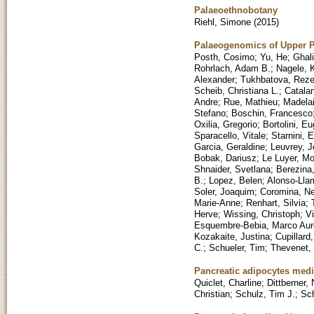
Palaeoethnobotany
Riehl, Simone
(
2015
)
Palaeogenomics of Upper Pa
Posth, Cosimo
;
Yu, He
;
Ghali
Rohrlach, Adam B.
;
Nagele, K
Alexander
;
Tukhbatova, Rez
Scheib, Christiana L.
;
Catalan
Andre
;
Rue, Mathieu
;
Madela
Stefano
;
Boschin, Francesco
Oxilia, Gregorio
;
Bortolini, E
Sparacello, Vitale
;
Starnini, E
Garcia, Geraldine
;
Leuvrey, J
Bobak, Dariusz
;
Le Luyer, M
Shnaider, Svetlana
;
Berezina,
B.
;
Lopez, Belen
;
Alonso-Lla
Soler, Joaquim
;
Coromina, N
Marie-Anne
;
Renhart, Silvia
;
Herve
;
Wissing, Christoph
;
Vi
Esquembre-Bebia, Marco Aure
Kozakaite, Justina
;
Cupillard
C.
;
Schueler, Tim
;
Thevenet,
Pancreatic adipocytes media
Quiclet, Charline
;
Dittberner, 
Christian
;
Schulz, Tim J.
;
Sc