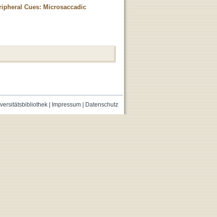
ripheral Cues: Microsaccadic
versitätsbibliothek
|
Impressum
|
Datenschutz