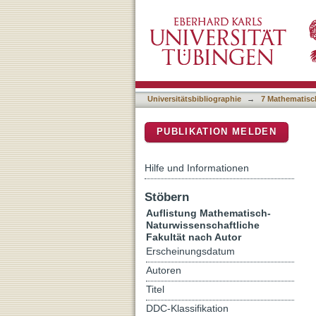
Auflistung 7 Mathematisch
DSpace Repositorium (Manakin b
Universitätsbibliographie
→
7 Mathematisc
PUBLIKATION MELDEN
Hilfe und Informationen
Stöbern
Auflistung Mathematisch-
Naturwissenschaftliche
Fakultät nach Autor
Erscheinungsdatum
Autoren
Titel
DDC-Klassifikation