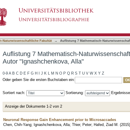
-Naturwissenschaftliche Fakultät nach Autor "
asiert)
h-Naturwissenschaftliche Fakultät
→
Auflistung 7 Mathematisch-Naturwissenschaft
Auflistung 7 Mathematisch-Naturwissenschaft
Autor "Ignashchenkova, Alla"
0-9
A
B
C
D
E
F
G
H
I
J
K
L
M
N
O
P
Q
R
S
T
U
V
W
X
Y
Z
Oder geben Sie die ersten Buchstaben ein:
Sortiert nach:
Sortierung:
Ergebniss
Anzeige der Dokumente 1-2 von 2
Neuronal Response Gain Enhancement prior to Microsaccades
Chen, Chih-Yang
;
Ignashchenkova, Alla
;
Thier, Peter
;
Hafed, Ziad M.
(
2015