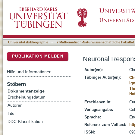
Neuronal Response Gain Enhancement prior
DSpace Repositorium (Manakin basiert)
Universitätsbibliographie
→
7 Mathematisch-Naturwissenschaftliche Fakultät
PUBLIKATION MELDEN
Neuronal Respons
Autor(en):
Ch
Hilfe und Informationen
Tübinger Autor(en):
Ch
Ig
Stöbern
Thi
Dokumentanzeige
Ha
Erscheinungsdatum
Erschienen in:
Cur
Autoren
Verlagsangabe:
Cel
Titel
Sprache:
Eng
DDC-Klassifikation
Referenz zum Volltext:
htt
ISSN:
09