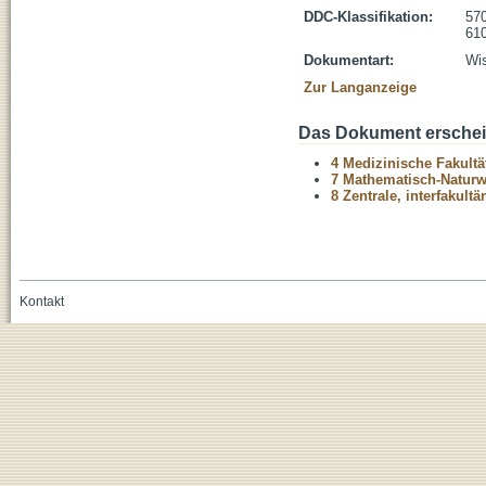
DDC-Klassifikation:
570
610
Dokumentart:
Wis
Zur Langanzeige
Das Dokument erschein
4 Medizinische Fakultä
7 Mathematisch-Naturwi
8 Zentrale, interfakult
Kontakt