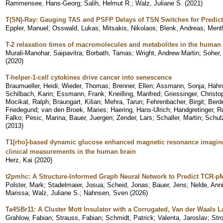
Rammensee, Hans-Georg
;
Salih, Helmut R.
;
Walz, Juliane S.
(
2021
)
T(SN)-Ray: Gauging TAS and PSFP Delays of TSN Switches for Predict
Eppler, Manuel
;
Osswald, Lukas
;
Mitsakis, Nikolaos
;
Blenk, Andreas
;
Ment
T-2 relaxation times of macromolecules and metabolites in the human b
Murali-Manohar, Saipavitra
;
Borbath, Tamas
;
Wright, Andrew Martin
;
Soher,
(
2020
)
T-helper-1-cell cytokines drive cancer into senescence
Braumueller, Heidi
;
Wieder, Thomas
;
Brenner, Ellen
;
Assmann, Sonja
;
Hahn
Schilbach, Karin
;
Essmann, Frank
;
Kneilling, Manfred
;
Griessinger, Christo
Mocikat, Ralph
;
Braungart, Kilian
;
Mehra, Tarun
;
Fehrenbacher, Birgit
;
Berde
Friedegund
;
van den Broek, Maries
;
Haering, Hans-Ulrich
;
Handgretinger, R
Falko
;
Pesic, Marina
;
Bauer, Juergen
;
Zender, Lars
;
Schaller, Martin
;
Schul
(
2013
)
T1[rho]‐based dynamic glucose enhanced magnetic resonance imagin
clinical measurements in the human brain
Herz, Kai
(
2020
)
t2pmhc: A Structure-Informed Graph Neural Network to Predict TCR-
Polster, Mark
;
Stadelmaier, Josua
;
Scheid, Jonas
;
Bauer, Jens
;
Nelde, Ann
Marissa
;
Walz, Juliane S.
;
Nahnsen, Sven
(
2026
)
Ta4SBr11: A Cluster Mott Insulator with a Corrugated, Van der Waals L
Grahlow, Fabian
;
Strauss, Fabian
;
Schmidt, Patrick
;
Valenta, Jaroslav
;
Str