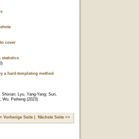
hs
zehnte
 to cover
statistics
0
)
by a hard-templating method
 Shixian
;
Lyu, Yang-Yang
;
Sun,
;
Wu, Peiheng
(
2023
)
< Vorherige Seite |
Nächste Seite >>