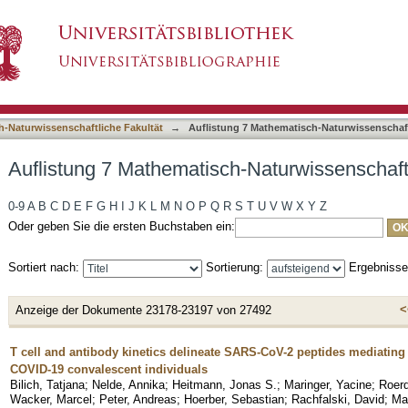
-Naturwissenschaftliche Fakultät nach Titel
asiert)
h-Naturwissenschaftliche Fakultät
→
Auflistung 7 Mathematisch-Naturwissenschaftl
Auflistung 7 Mathematisch-Naturwissenschaftl
0-9
A
B
C
D
E
F
G
H
I
J
K
L
M
N
O
P
Q
R
S
T
U
V
W
X
Y
Z
Oder geben Sie die ersten Buchstaben ein:
Sortiert nach:
Sortierung:
Ergebniss
<
Anzeige der Dokumente 23178-23197 von 27492
T cell and antibody kinetics delineate SARS-CoV-2 peptides mediatin
COVID-19 convalescent individuals
Bilich, Tatjana
;
Nelde, Annika
;
Heitmann, Jonas S.
;
Maringer, Yacine
;
Roerd
Wacker, Marcel
;
Peter, Andreas
;
Hoerber, Sebastian
;
Rachfalski, David
;
Mae