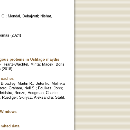
 G.
;
Mondal, Debajyoti
;
Nishat,
homas
(
2024
)
ogous proteins in Ustilago maydis
l
;
Franz-Wachtel, Mirita
;
Macek, Boris
;
n
(
2018
)
roaches
;
Broadley, Martin R.
;
Butenko, Melinka
eorg
;
Graham, Neil S.
;
Foulkes, John
;
Heidstra, Renze
;
Hodgman, Charlie
;
, Ruediger
;
Skirycz, Aleksandra
;
Stahl,
d Windows
imited data