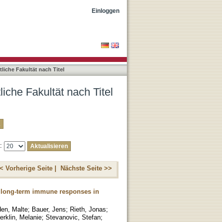
Einloggen
iche Fakultät nach Titel
iche Fakultät nach Titel
e:
< Vorherige Seite |
Nächste Seite >>
g long-term immune responses in
en, Malte
;
Bauer, Jens
;
Rieth, Jonas
;
rklin, Melanie
;
Stevanovic, Stefan
;