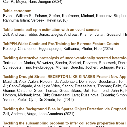
Carl P.
;
Meyer, Hans-Juergen
(
2024
)
Table cartogram
Evans, William S.
;
Felsner, Stefan
;
Kaufmann, Michael
;
Kobourov, Stephen
Rahnuma Islam
;
Verbeek, Kevin
(
2018
)
Table tennis ball spin estimation with an event camera
Zell, Andreas
;
Tebbe, Jonas
;
Ziegler, Andreas
;
Krismer, Julian
;
Gossard, T
TabPFN-Wide: Continued Pre-Training for Extreme Feature Counts
Kolberg, Christopher
;
Eggensperger, Katharina
;
Pfeifer, Nico
(
2025
)
Tackling destructive proteolysis of unconventionally secreted heterol
Terfruechte, Marius
;
Wewetzer, Sandra
;
Sarkari, Parveen
;
Stollewerk, Danie
Schlepuetz, Tino
;
Feldbruegge, Michael
;
Buechs, Jochen
;
Schipper, Kersti
Tackling Drought Stress: RECEPTOR-LIKE KINASES Present New App
Marshall, Alex
;
Aalen, Reidunn B.
;
Audenaert, Dominique
;
Beeckman, Tom
A.
;
Cano-Delgado, Ana I.
;
de Vries, Sacco
;
Dresselhaus, Thomas
;
Felix, G
Granier, Christine
;
Greb, Thomas
;
Grossniklaus, Ueli
;
Hammond, John P.
;
Hothorn, Michael
;
Inze, Dirk
;
Ostergaard, Lars
;
Russinova, Eugenia
;
Simon
Yvonne
;
Zipfel, Cyril
;
De Smete, Ive
(
2012
)
Tackling the Background Bias in Sparse Object Detection via Croppe
Zell, Andreas
;
Varga, Leon Amadeus
(
2021
)
Tackling the subsampling problem to infer collective properties from l