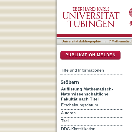
Auflistung 7 Mathematisch
DSpace Repositorium (Manakin b
Universitätsbibliographie
→
7 Mathematisc
PUBLIKATION MELDEN
Hilfe und Informationen
Stöbern
Auflistung Mathematisch-
Naturwissenschaftliche
Fakultät nach Titel
Erscheinungsdatum
Autoren
Titel
DDC-Klassifikation