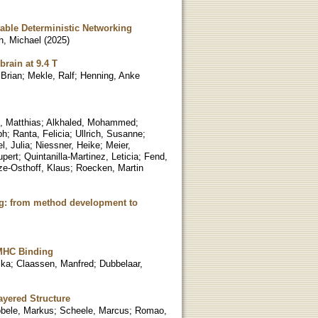
able Deterministic Networking
h, Michael
(
2025
)
rain at 9.4 T
 Brian
;
Mekle, Ralf
;
Henning, Anke
, Matthias
;
Alkhaled, Mohammed
;
ph
;
Ranta, Felicia
;
Ullrich, Susanne
;
l, Julia
;
Niessner, Heike
;
Meier,
upert
;
Quintanilla-Martinez, Leticia
;
Fend,
ze-Osthoff, Klaus
;
Roecken, Martin
g: from method development to
pMHC Binding
ika
;
Claassen, Manfred
;
Dubbelaar,
ayered Structure
obele, Markus
;
Scheele, Marcus
;
Romao,