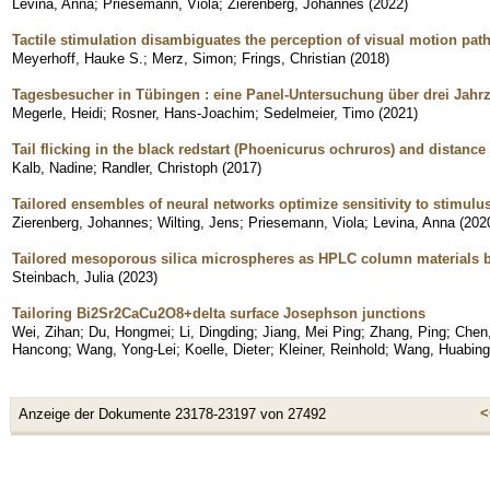
Levina, Anna
;
Priesemann, Viola
;
Zierenberg, Johannes
(
2022
)
Tactile stimulation disambiguates the perception of visual motion pat
Meyerhoff, Hauke S.
;
Merz, Simon
;
Frings, Christian
(
2018
)
Tagesbesucher in Tübingen : eine Panel-Untersuchung über drei Jahr
Megerle, Heidi
;
Rosner, Hans-Joachim
;
Sedelmeier, Timo
(
2021
)
Tail flicking in the black redstart (Phoenicurus ochruros) and distance
Kalb, Nadine
;
Randler, Christoph
(
2017
)
Tailored ensembles of neural networks optimize sensitivity to stimulus 
Zierenberg, Johannes
;
Wilting, Jens
;
Priesemann, Viola
;
Levina, Anna
(
202
Tailored mesoporous silica microspheres as HPLC column materials 
Steinbach, Julia
(
2023
)
Tailoring Bi2Sr2CaCu2O8+delta surface Josephson junctions
Wei, Zihan
;
Du, Hongmei
;
Li, Dingding
;
Jiang, Mei Ping
;
Zhang, Ping
;
Chen,
Hancong
;
Wang, Yong-Lei
;
Koelle, Dieter
;
Kleiner, Reinhold
;
Wang, Huabing
<
Anzeige der Dokumente 23178-23197 von 27492