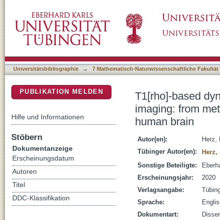
T1[rho]‐based dynamic glucose enhanced ma
DSpace Repositorium (Manakin basiert)
to clinical measurements in the human brain
Universitätsbibliographie
→
7 Mathematisch-Naturwissenschaftliche Fakultät
PUBLIKATION MELDEN
T1[rho]‐based dy
imaging: from met
Hilfe und Informationen
human brain
Stöbern
Autor(en):
Herz, 
Dokumentanzeige
Tübinger Autor(en):
Herz,
Erscheinungsdatum
Sonstige Beteiligte:
Eberha
Autoren
Erscheinungsjahr:
2020
Titel
Verlagsangabe:
Tübin
DDC-Klassifikation
Sprache:
Engli
Dokumentart:
Disser