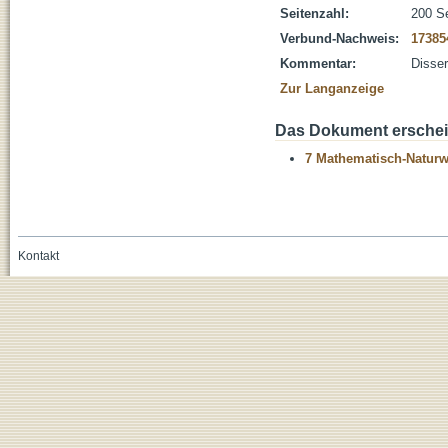
Seitenzahl:
200 S
Verbund-Nachweis:
17385
Kommentar:
Disser
Zur Langanzeige
Das Dokument erschein
7 Mathematisch-Naturwi
Kontakt