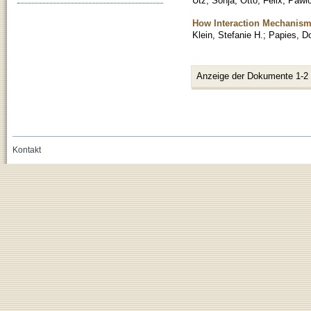
Utz, Sonja
;
Otto, Felix
;
Pawlo
How Interaction Mechanism
Klein, Stefanie H.
;
Papies, D
Anzeige der Dokumente 1-2
Kontakt