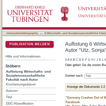
Auflistung 6 Wirtschafts- und Sozialwissensc
DSpace Repositorium (Manakin basiert)
Universitätsbibliographie
→
6 Wirtschafts- und Sozialwissenschaftliche Fakul
Auflistung 6 Wirt
PUBLIKATION MELDEN
Autor "Utz, Sonja
Hilfe und Informationen
0-9
A
B
C
D
E
F
G
H
I
J
K
L
Oder geben Sie die ersten Bu
Stöbern
Auflistung Wirtschafts- und
Sozialwissenschaftliche
Sortiert nach:
Fakultät nach Autor
Erscheinungsdatum
Anzeige der Dokumente 1-2
Autoren
Titel
"Germany Crashes Out of Wo
Facebook
DDC-Klassifikation