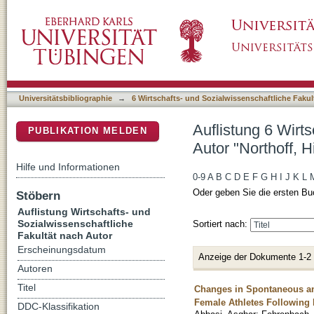
Auflistung 6 Wirtschafts- und Sozialwissensch
DSpace Repositorium (Manakin basiert)
Universitätsbibliographie
→
6 Wirtschafts- und Sozialwissenschaftliche Fakul
Auflistung 6 Wirt
PUBLIKATION MELDEN
Autor "Northoff, 
Hilfe und Informationen
0-9
A
B
C
D
E
F
G
H
I
J
K
L
Oder geben Sie die ersten Bu
Stöbern
Auflistung Wirtschafts- und
Sozialwissenschaftliche
Sortiert nach:
Fakultät nach Autor
Erscheinungsdatum
Anzeige der Dokumente 1-2
Autoren
Titel
Changes in Spontaneous an
Female Athletes Following
DDC-Klassifikation