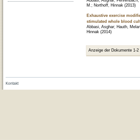
Abbasi, Asghar
;
Fehrenbach, 
M.
;
Northoff, Hinnak
(
2013
)
Exhaustive exercise modifi
stimulated whole blood cul
Abbasi, Asghar
;
Hauth, Melan
Hinnak
(
2014
)
Anzeige der Dokumente 1-2
Kontakt