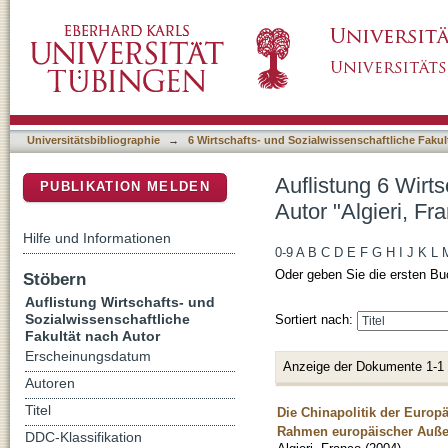
Auflistung 6 Wirtschafts- und Sozialwissensch
DSpace Repositorium (Manakin basiert)
Universitätsbibliographie
→
6 Wirtschafts- und Sozialwissenschaftliche Fakul
Auflistung 6 Wirt
PUBLIKATION MELDEN
Autor "Algieri, Fr
Hilfe und Informationen
0-9
A
B
C
D
E
F
G
H
I
J
K
L
Oder geben Sie die ersten Bu
Stöbern
Auflistung Wirtschafts- und
Sozialwissenschaftliche
Sortiert nach:
Fakultät nach Autor
Erscheinungsdatum
Anzeige der Dokumente 1-1
Autoren
Titel
Die Chinapolitik der Europ
Rahmen europäischer Auße
DDC-Klassifikation