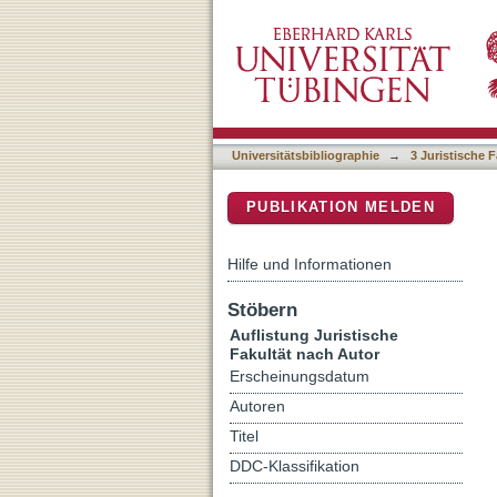
Auflistung 3 Juristische F
DSpace Repositorium (Manakin b
Universitätsbibliographie
→
3 Juristische F
PUBLIKATION MELDEN
Hilfe und Informationen
Stöbern
Auflistung Juristische
Fakultät nach Autor
Erscheinungsdatum
Autoren
Titel
DDC-Klassifikation