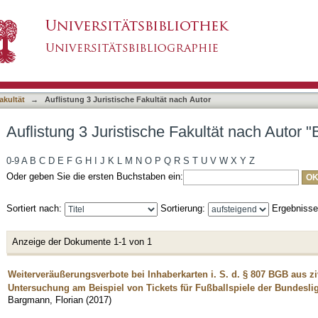
akultät nach Autor "Bargmann, Florian"
asiert)
akultät
→
Auflistung 3 Juristische Fakultät nach Autor
Auflistung 3 Juristische Fakultät nach Autor 
0-9
A
B
C
D
E
F
G
H
I
J
K
L
M
N
O
P
Q
R
S
T
U
V
W
X
Y
Z
Oder geben Sie die ersten Buchstaben ein:
Sortiert nach:
Sortierung:
Ergebniss
Anzeige der Dokumente 1-1 von 1
Weiterveräußerungsverbote bei Inhaberkarten i. S. d. § 807 BGB aus zivi
Untersuchung am Beispiel von Tickets für Fußballspiele der Bundesli
Bargmann, Florian
(
2017
)