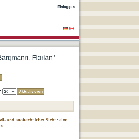
Einloggen
"Bargmann, Florian"
e:
l- und strafrechtlicher Sicht : eine
ga