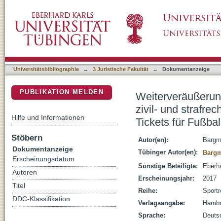
Weiterveräußerungsverbote bei Inhaberkarten i
DSpace Repositorium (Manakin basiert)
Sicht : eine Untersuchung am Beispiel von Ti
Universitätsbibliographie
→
3 Juristische Fakultät
→
Dokumentanzeige
PUBLIKATION MELDEN
Weiterveräußerung
zivil- und strafre
Hilfe und Informationen
Tickets für Fußba
Stöbern
Autor(en):
Bargm
Dokumentanzeige
Tübinger Autor(en):
Bargm
Erscheinungsdatum
Sonstige Beteiligte:
Eberha
Autoren
Erscheinungsjahr:
2017
Titel
Reihe:
Sportr
DDC-Klassifikation
Verlagsangabe:
Hambu
Sprache:
Deuts