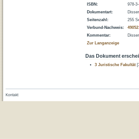
ISBN:
978-3
Dokumentart:
Disser
Seitenzahl:
255 Se
Verbund-Nachweis:
49052
Kommentar:
Disser
Zur Langanzeige
Das Dokument erschein
3 Juristische Fakultät
[
Kontakt