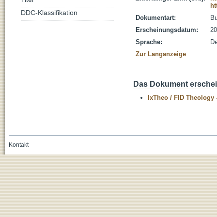
ht
DDC-Klassifikation
Dokumentart:
B
Erscheinungsdatum:
20
Sprache:
De
Zur Langanzeige
Das Dokument erschein
IxTheo / FID Theology 
Kontakt