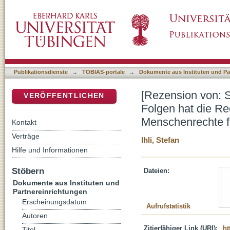
[Rezension von: Straßburg und das kirchliche
DSpace Repositorium (Manakin basiert)
Rechtsprechung des Europäischen Gerichtsho
Arbeitsrecht in Deutschland?]
Publikationsdienste
→
TOBIAS-portale
→
Dokumente aus Instituten und Pa
[Rezension von: S
VERÖFFENTLICHEN
Folgen hat die R
Menschenrechte fü
Kontakt
Verträge
Ihli, Stefan
Hilfe und Informationen
Stöbern
Dateien:
Dokumente aus Instituten und
Partnereinrichtungen
Erscheinungsdatum
Aufrufstatistik
Autoren
Zitierfähiger Link (URI):
ht
Titel