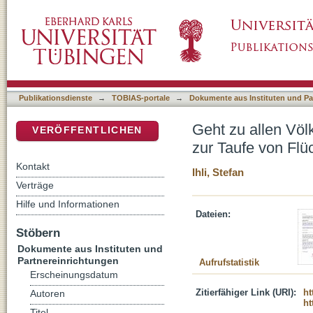
Geht zu allen Völkern und tauft sie : kirchen
DSpace Repositorium (Manakin basiert)
Publikationsdienste
→
TOBIAS-portale
→
Dokumente aus Instituten und Pa
Geht zu allen Völ
VERÖFFENTLICHEN
zur Taufe von Flü
Kontakt
Ihli, Stefan
Verträge
Hilfe und Informationen
Dateien:
Stöbern
Dokumente aus Instituten und
Partnereinrichtungen
Aufrufstatistik
Erscheinungsdatum
Zitierfähiger Link (URI):
ht
Autoren
ht
Titel