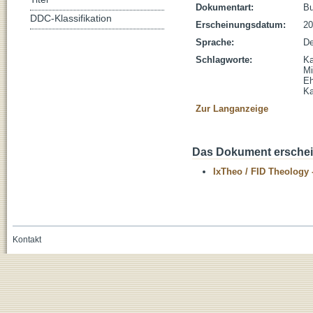
Dokumentart:
B
DDC-Klassifikation
Erscheinungsdatum:
20
Sprache:
De
Schlagworte:
Ka
Mi
Eh
Ka
Zur Langanzeige
Das Dokument erschein
IxTheo / FID Theology 
Kontakt