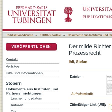
Der milde Richter Jesus : 100 Jahre kodifizi
DSpace Repositorium (Manakin basiert)
Publikationsdienste
→
TOBIAS-portale
→
Dokumente aus Instituten und Pa
Der milde Richter
VERÖFFENTLICHEN
Prozessrecht
Kontakt
Ihli, Stefan
Verträge
Hilfe und Informationen
Dateien:
Stöbern
Dokumente aus Instituten und
Partnereinrichtungen
Aufrufstatistik
Erscheinungsdatum
Zitierfähiger Link (URI):
ht
Autoren
ht
Titel